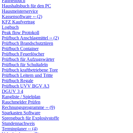
Fahrtenbuch
Haushaltsbuch für den PC
Hausmeisterservice
Kassensoftware
››
(2)
KFZ Kaufvertrag
Logbuch
Peak flow Protokoll
Prüfbuch Anschlagmittel
››
(2)
Prüfbuch Brandschutztüren
Prüfbuch Container
Prüfbuch Feuerlöscher
Prüfbuch für Aufzugswärter
Prüfbuch für Schultafeln
Prüfbuch kraftbetriebene Tore
Prüfbuch Leitern und Tritte
Prüfbuch Regale
Prüfbuch UVV BGV A3
DGUV 3 4
Rangliste / Spielplan
Rauchmelder Prüfen
Rechnungsprogramme
››
(9)
Sparkasten Software
Sprengbuch für Explosivstoffe
Stundennachweis
Terminplaner
››
(4)