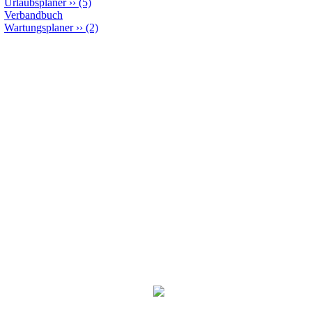
Urlaubsplaner
››
(5)
Verbandbuch
Wartungsplaner
››
(2)