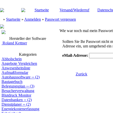
Startseite
Versand/Wiederruf
Datensch
»
Startseite
»
Anmelden
»
Passwort vergessen
Wie war noch mal mein Passwort
Hersteller der Software
Sollten Sie Ihr Passwort nicht m
Roland Kettner
Adresse ein, um umgehend ein n
Kategorien
eMail-Adresse:
Abholschein
Angebote Vergleichen
Anwesenheitsliste
Aufmaßformular
Zurück
Autohaussoftware
››
(2)
Bautagebuch
Belegungsplan
››
(3)
Besucherverwaltung
Blutdruck Monitor
Datenbanken
››
(2)
Dienstplaner
››
(2)
Energiekostenerfassung