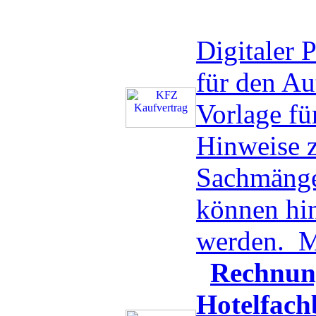
Digitaler
für den A
Vorlage f
Hinweise z
Sachmänge
können hin
werden.
M
Rechnun
Hotelfach