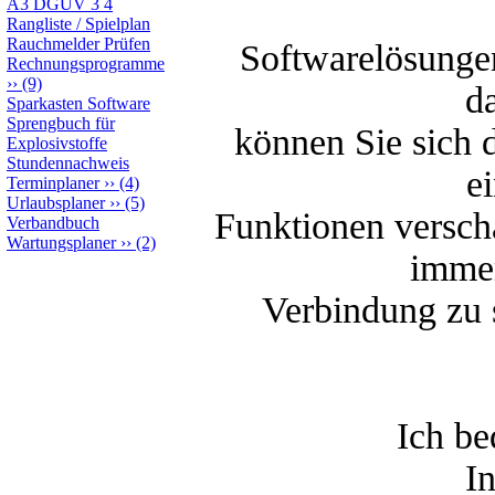
A3 DGUV 3 4
Rangliste / Spielplan
Rauchmelder Prüfen
Softwarelösungen
Rechnungsprogramme
››
(9)
da
Sparkasten Software
Sprengbuch für
können Sie sich 
Explosivstoffe
Stundennachweis
e
Terminplaner
››
(4)
Urlaubsplaner
››
(5)
Funktionen verscha
Verbandbuch
Wartungsplaner
››
(2)
immer
Verbindung zu 
Ich be
I