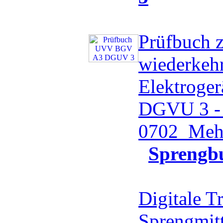
Prüfbuch 
wiederkeh
Elektroge
DGVU 3 -
0702
Mehr
Sprengb
Digitale T
Sprengmit