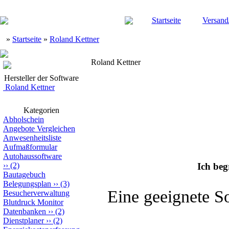
Startseite
Versand
»
Startseite
»
Roland Kettner
Roland Kettner
Hersteller der Software
Roland Kettner
Kategorien
Abholschein
Angebote Vergleichen
Anwesenheitsliste
Aufmaßformular
Autohaussoftware
››
(2)
Ich be
Bautagebuch
Belegungsplan
››
(3)
Eine geeignete S
Besucherverwaltung
Blutdruck Monitor
Datenbanken
››
(2)
Dienstplaner
››
(2)