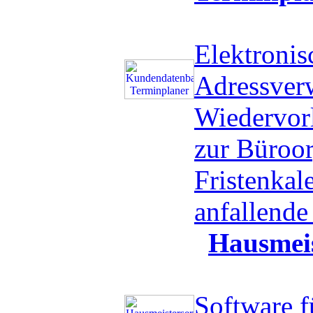
Elektronis
Adressverw
Wiedervorl
zur Büroor
Fristenkal
anfallend
Hausmeis
Software f