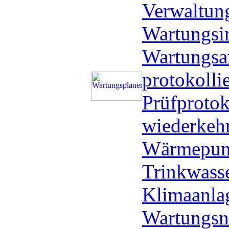
Verwaltung
Wartungsin
Wartungsa
protokolli
Prüfprotoko
wiederkeh
Wärmepump
Trinkwasse
Klimaanlag
Wartungs