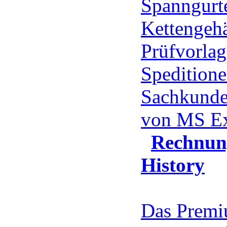
Spanngurte
Kettengehä
Prüfvorlag
Speditione
Sachkunde
von MS E
Rechnun
History
Das Prem