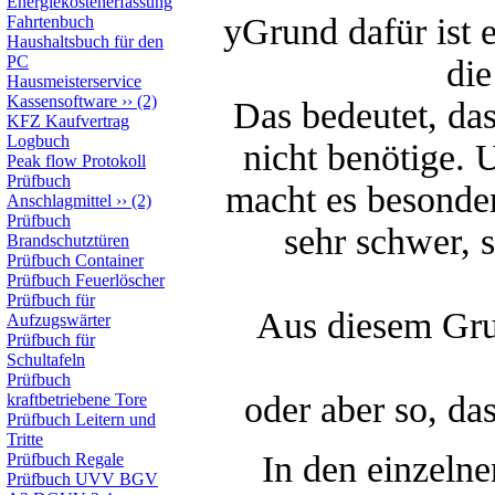
Energiekostenerfassung
yGrund dafür ist e
Fahrtenbuch
Haushaltsbuch für den
PC
di
Hausmeisterservice
Kassensoftware
››
(2)
Das bedeutet, das
KFZ Kaufvertrag
Logbuch
nicht benötige.
Peak flow Protokoll
Prüfbuch
macht es besonde
Anschlagmittel
››
(2)
Prüfbuch
sehr schwer, s
Brandschutztüren
Prüfbuch Container
Prüfbuch Feuerlöscher
Prüfbuch für
Aus diesem Gru
Aufzugswärter
Prüfbuch für
Schultafeln
Prüfbuch
oder aber so, da
kraftbetriebene Tore
Prüfbuch Leitern und
Tritte
In den einzeln
Prüfbuch Regale
Prüfbuch UVV BGV