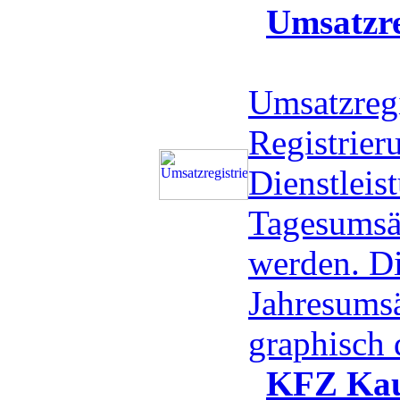
Umsatzre
Umsatzregi
Registrier
Dienstleis
Tagesumsä
werden. D
Jahresums
graphisch 
KFZ Kau