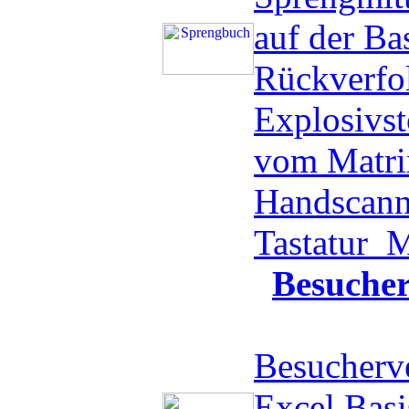
auf der Ba
Rückverfo
Explosivst
vom Matri
Handscanne
Tastatur
M
Besuche
Besucherve
Excel Basi