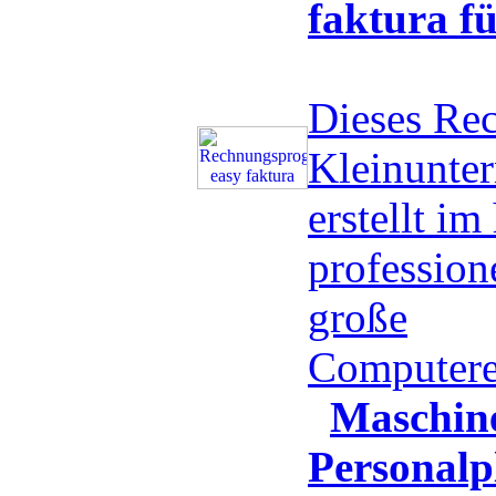
faktura f
Dieses Re
Kleinunte
erstellt i
professio
große
Computere
Maschin
Personalp