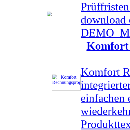
Prüffristen
download 
DEMO
Me
Komfort
Komfort R
integriert
einfachen 
wiederkeh
Produktte