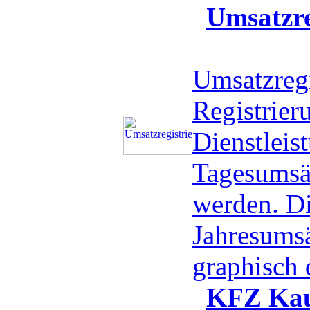
Umsatzre
Umsatzregi
Registrier
Dienstleis
Tagesumsä
werden. D
Jahresums
graphisch 
KFZ Kau