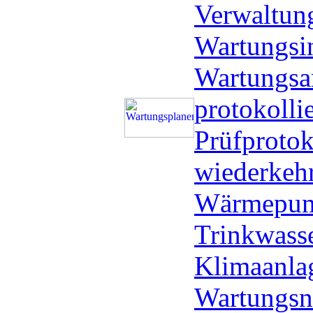
Verwaltung
Wartungsin
Wartungsa
protokolli
Prüfprotoko
wiederkeh
Wärmepump
Trinkwasse
Klimaanlag
Wartungs