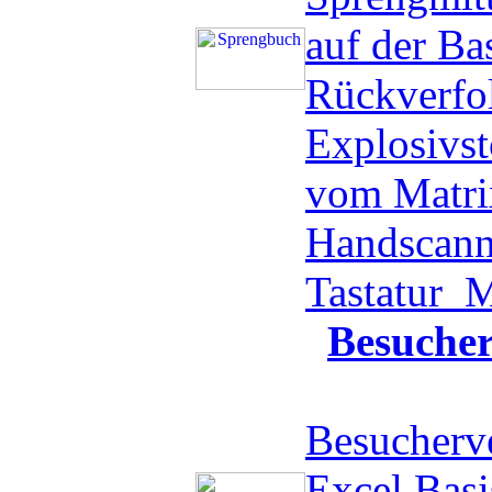
auf der Ba
Rückverfo
Explosivst
vom Matri
Handscanne
Tastatur
M
Besuche
Besucherve
Excel Basi