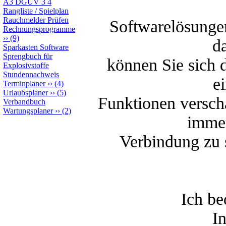
A3 DGUV 3 4
Rangliste / Spielplan
Rauchmelder Prüfen
Softwarelösungen
Rechnungsprogramme
››
(9)
da
Sparkasten Software
Sprengbuch für
können Sie sich 
Explosivstoffe
Stundennachweis
e
Terminplaner
››
(4)
Urlaubsplaner
››
(5)
Funktionen verscha
Verbandbuch
Wartungsplaner
››
(2)
immer
Verbindung zu 
Ich be
I