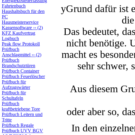
Energiekostenerfassung
yGrund dafür ist e
Fahrtenbuch
Haushaltsbuch für den
PC
di
Hausmeisterservice
Kassensoftware
››
(2)
Das bedeutet, das
KFZ Kaufvertrag
Logbuch
nicht benötige.
Peak flow Protokoll
Prüfbuch
macht es besonde
Anschlagmittel
››
(2)
Prüfbuch
sehr schwer, s
Brandschutztüren
Prüfbuch Container
Prüfbuch Feuerlöscher
Prüfbuch für
Aus diesem Gru
Aufzugswärter
Prüfbuch für
Schultafeln
Prüfbuch
oder aber so, da
kraftbetriebene Tore
Prüfbuch Leitern und
Tritte
In den einzeln
Prüfbuch Regale
Prüfbuch UVV BGV