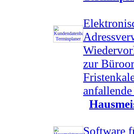
Elektronis
Adressverw
Wiedervorl
zur Büroor
Fristenkal
anfallend
Hausmeis
Software f