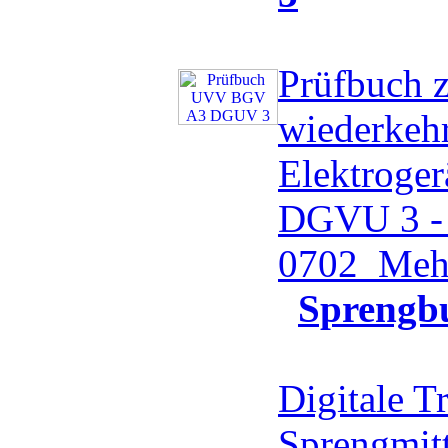
Prüfbuch 
wiederkeh
Elektroge
DGVU 3 -
0702
Mehr
Sprengb
Digitale T
Sprengmit