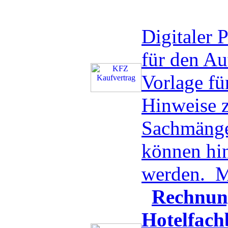
Digitaler
für den A
Vorlage f
Hinweise z
Sachmänge
können hin
werden.
M
Rechnun
Hotelfach