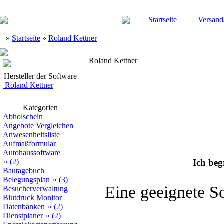
Startseite
Versand
»
Startseite
»
Roland Kettner
Roland Kettner
Hersteller der Software
Roland Kettner
Kategorien
Abholschein
Angebote Vergleichen
Anwesenheitsliste
Aufmaßformular
Autohaussoftware
››
(2)
Ich be
Bautagebuch
Belegungsplan
››
(3)
Eine geeignete S
Besucherverwaltung
Blutdruck Monitor
Datenbanken
››
(2)
Dienstplaner
››
(2)