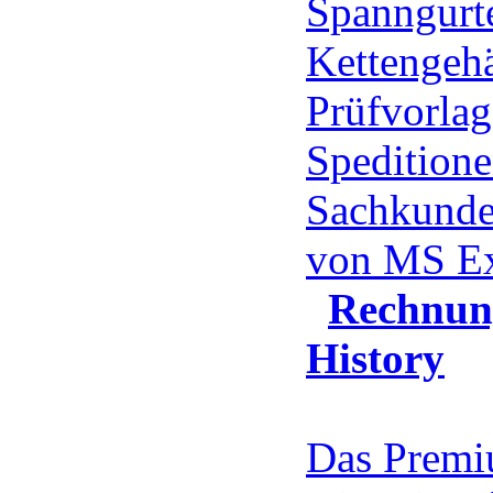
Spanngurte
Kettengehä
Prüfvorlag
Speditione
Sachkunde
von MS E
Rechnun
History
Das Prem