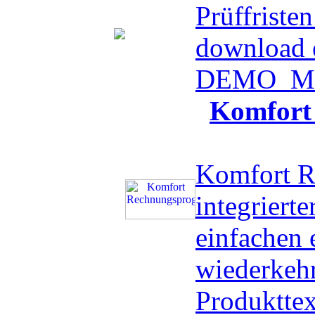
Prüffristen
download 
DEMO
Me
Komfort
Komfort R
integriert
einfachen 
wiederkeh
Produktte