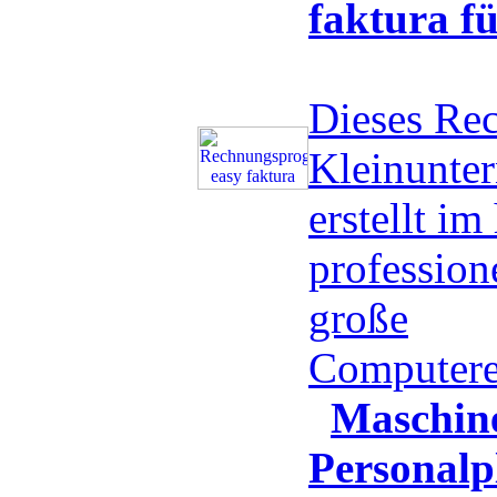
faktura f
Dieses Re
Kleinunte
erstellt i
professio
große
Computere
Maschin
Personalp