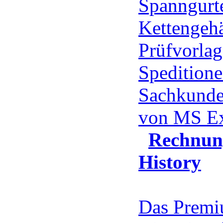
Spanngurte
Kettengehä
Prüfvorlag
Speditione
Sachkunde
von MS E
Rechnun
History
Das Prem