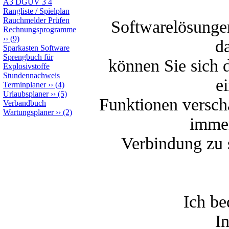
A3 DGUV 3 4
Rangliste / Spielplan
Rauchmelder Prüfen
Softwarelösungen
Rechnungsprogramme
››
(9)
da
Sparkasten Software
Sprengbuch für
können Sie sich 
Explosivstoffe
Stundennachweis
e
Terminplaner
››
(4)
Urlaubsplaner
››
(5)
Funktionen verscha
Verbandbuch
Wartungsplaner
››
(2)
immer
Verbindung zu 
Ich be
I