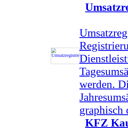
Umsatzre
Umsatzregi
Registrier
Dienstleis
Tagesumsä
werden. D
Jahresums
graphisch 
KFZ Kau