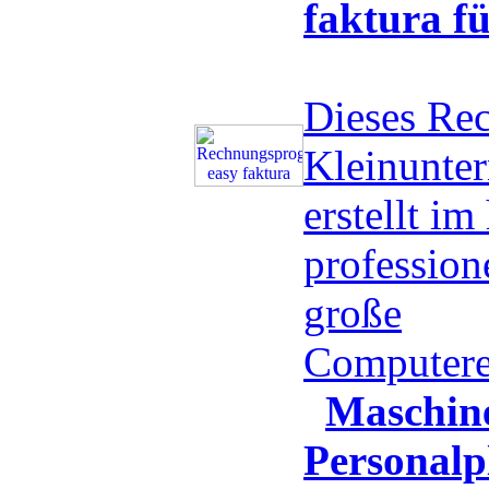
faktura f
Dieses Re
Kleinunte
erstellt i
professio
große
Computere
Maschin
Personalp