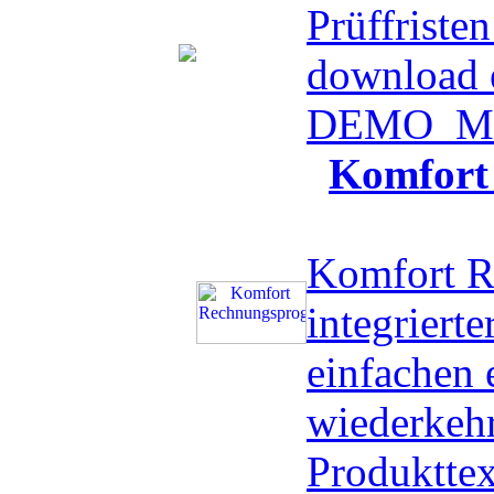
Prüffristen
download 
DEMO
Me
Komfort
Komfort R
integriert
einfachen 
wiederkeh
Produktte