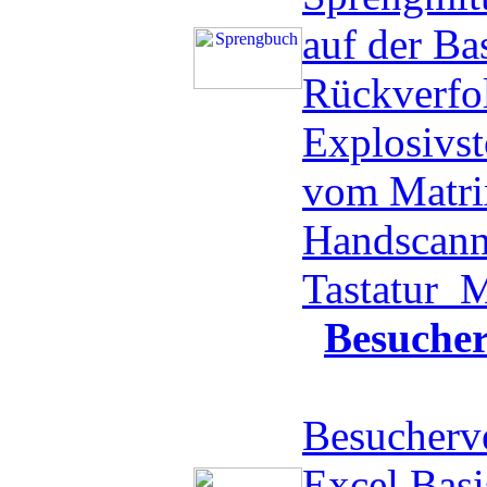
auf der Ba
Rückverfo
Explosivst
vom Matri
Handscanne
Tastatur
M
Besuche
Besucherve
Excel Basi