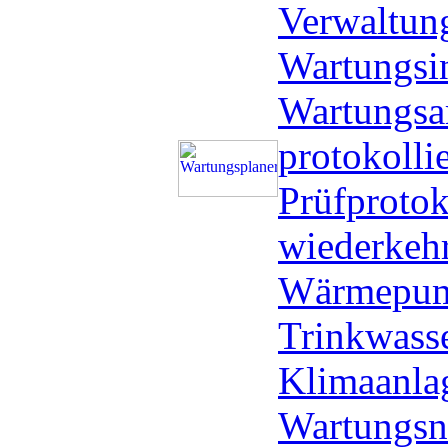
Verwaltung
Wartungsin
Wartungsa
protokolli
Prüfprotoko
wiederkeh
Wärmepump
Trinkwasse
Klimaanlag
Wartungs