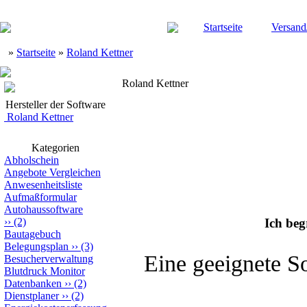
Startseite
Versand
»
Startseite
»
Roland Kettner
Roland Kettner
Hersteller der Software
Roland Kettner
Kategorien
Abholschein
Angebote Vergleichen
Anwesenheitsliste
Aufmaßformular
Autohaussoftware
››
(2)
Ich be
Bautagebuch
Belegungsplan
››
(3)
Eine geeignete S
Besucherverwaltung
Blutdruck Monitor
Datenbanken
››
(2)
Dienstplaner
››
(2)