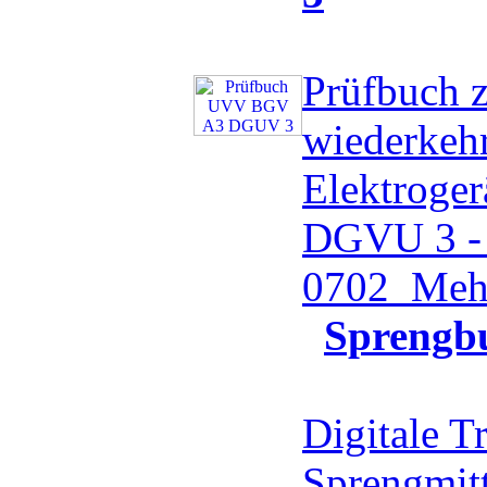
Prüfbuch 
wiederkeh
Elektroge
DGVU 3 -
0702
Mehr
Sprengb
Digitale T
Sprengmit