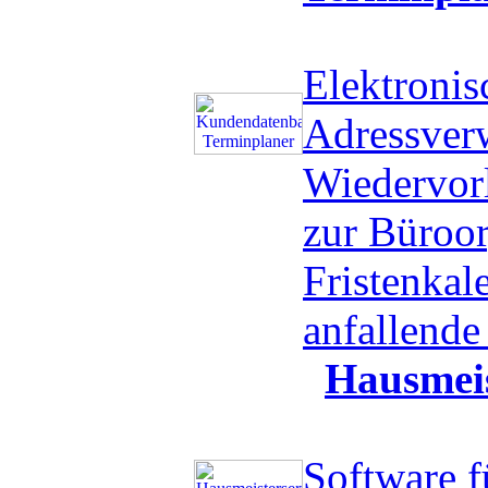
Elektronis
Adressverw
Wiedervorl
zur Büroor
Fristenkal
anfallend
Hausmeis
Software f