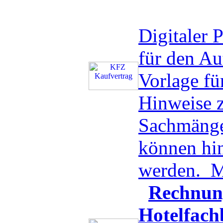
Digitaler
für den A
Vorlage f
Hinweise z
Sachmänge
können hin
werden.
M
Rechnun
Hotelfach