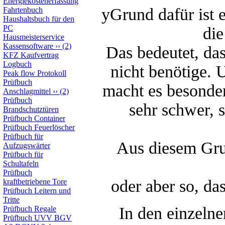
Energiekostenerfassung
yGrund dafür ist e
Fahrtenbuch
Haushaltsbuch für den
PC
di
Hausmeisterservice
Kassensoftware
››
(2)
Das bedeutet, das
KFZ Kaufvertrag
Logbuch
nicht benötige.
Peak flow Protokoll
Prüfbuch
macht es besonde
Anschlagmittel
››
(2)
Prüfbuch
sehr schwer, s
Brandschutztüren
Prüfbuch Container
Prüfbuch Feuerlöscher
Prüfbuch für
Aus diesem Gru
Aufzugswärter
Prüfbuch für
Schultafeln
Prüfbuch
oder aber so, da
kraftbetriebene Tore
Prüfbuch Leitern und
Tritte
In den einzeln
Prüfbuch Regale
Prüfbuch UVV BGV