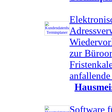
Elektronis
Adressverw
Wiedervorl
zur Büroor
Fristenkal
anfallend
Hausmeis
Software f