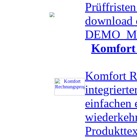
Prüffristen
download 
DEMO
Me
Komfort
Komfort R
integriert
einfachen 
wiederkeh
Produktte