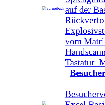
auf der Ba
Rückverfo
Explosivst
vom Matri
Handscanne
Tastatur
M
Besuche
Besucherve
Excel Basi