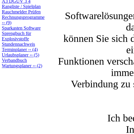
A3 DGUV 3 4
Rangliste / Spielplan
Rauchmelder Prüfen
Softwarelösungen
Rechnungsprogramme
››
(9)
da
Sparkasten Software
Sprengbuch für
können Sie sich 
Explosivstoffe
Stundennachweis
e
Terminplaner
››
(4)
Urlaubsplaner
››
(5)
Funktionen verscha
Verbandbuch
Wartungsplaner
››
(2)
immer
Verbindung zu 
Ich be
I