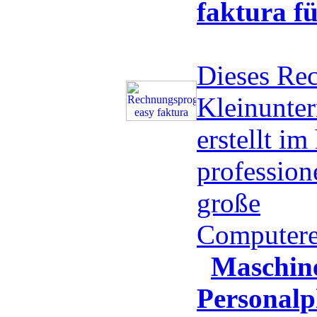
faktura f
Dieses Re
Kleinunte
erstellt i
professio
große
Computere
Maschin
Personalp