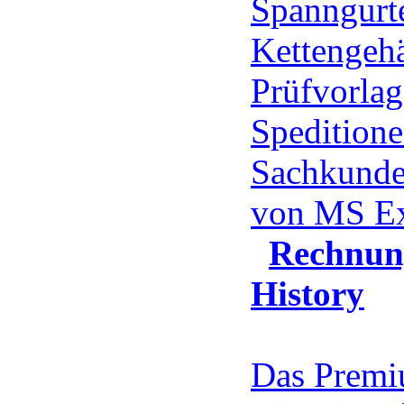
Spanngurte
Kettengehä
Prüfvorlag
Speditione
Sachkunde
von MS E
Rechnun
History
Das Prem