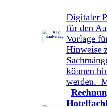
Digitaler
für den A
Vorlage f
Hinweise z
Sachmänge
können hin
werden.
M
Rechnun
Hotelfach