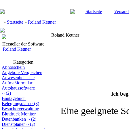
Startseite
Versand
»
Startseite
»
Roland Kettner
Roland Kettner
Hersteller der Software
Roland Kettner
Kategorien
Abholschein
Angebote Vergleichen
Anwesenheitsliste
Aufmaßformular
Autohaussoftware
››
(2)
Ich be
Bautagebuch
Belegungsplan
››
(3)
Eine geeignete S
Besucherverwaltung
Blutdruck Monitor
Datenbanken
››
(2)
Dienstplaner
››
(2)