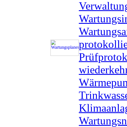
Verwaltung
Wartungsin
Wartungsa
protokolli
Prüfprotoko
wiederkeh
Wärmepump
Trinkwasse
Klimaanlag
Wartungs