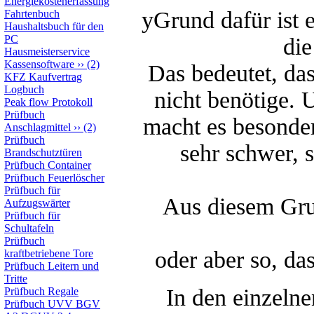
Energiekostenerfassung
yGrund dafür ist e
Fahrtenbuch
Haushaltsbuch für den
PC
di
Hausmeisterservice
Kassensoftware
››
(2)
Das bedeutet, das
KFZ Kaufvertrag
Logbuch
nicht benötige.
Peak flow Protokoll
Prüfbuch
macht es besonde
Anschlagmittel
››
(2)
Prüfbuch
sehr schwer, s
Brandschutztüren
Prüfbuch Container
Prüfbuch Feuerlöscher
Prüfbuch für
Aus diesem Gru
Aufzugswärter
Prüfbuch für
Schultafeln
Prüfbuch
oder aber so, da
kraftbetriebene Tore
Prüfbuch Leitern und
Tritte
In den einzeln
Prüfbuch Regale
Prüfbuch UVV BGV