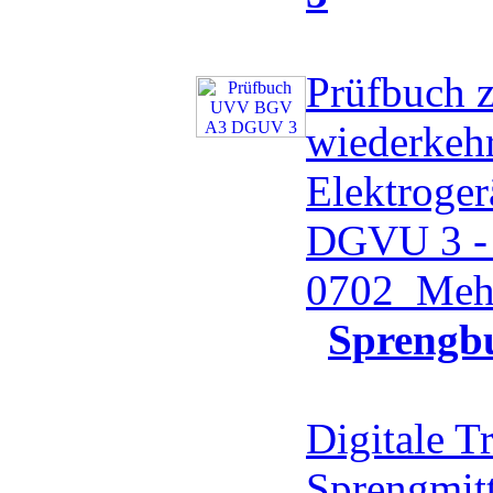
Prüfbuch 
wiederkeh
Elektroge
DGVU 3 -
0702
Mehr
Sprengb
Digitale T
Sprengmit