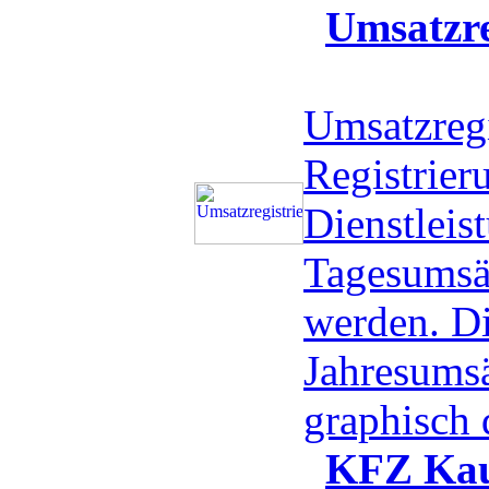
Umsatzre
Umsatzregi
Registrier
Dienstleis
Tagesumsä
werden. D
Jahresums
graphisch 
KFZ Kau