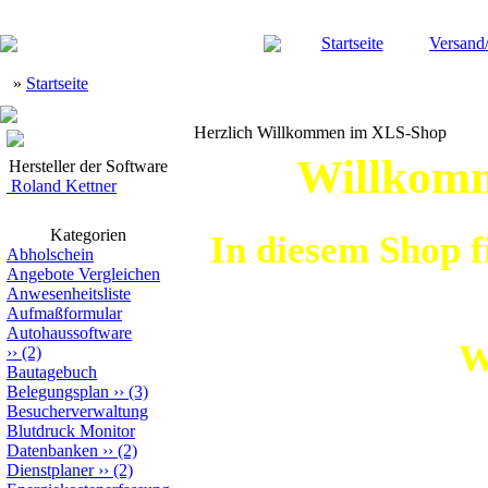
Startseite
Versand
»
Startseite
Herzlich Willkommen im XLS-Shop
Willkomm
Hersteller der Software
Roland Kettner
Kategorien
In diesem Shop f
Abholschein
Angebote Vergleichen
Anwesenheitsliste
Aufmaßformular
Autohaussoftware
W
››
(2)
Bautagebuch
Belegungsplan
››
(3)
Besucherverwaltung
Blutdruck Monitor
Datenbanken
››
(2)
Manche Kunde
Dienstplaner
››
(2)