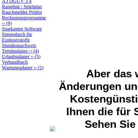
A3 DGUV 3 4
auch genutzt w
Rangliste / Spielplan
Rauchmelder Prüfen
Rechnungsprogramme
Kunden sehr w
››
(9)
Sparkasten Software
im N
Sprengbuch für
Explosivstoffe
Stundennachweis
Terminplaner
››
(4)
Urlaubsplaner
››
(5)
Verbandbuch
Wartungsplaner
››
(2)
Aber das w
Änderungen und
Kostengünsti
Ihnen die für 
Sehen Sie