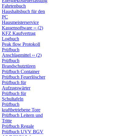
Energiekostenerfassung
zum erstellen v
Fahrtenbuch
Haushaltsbuch für den
PC
wissen nicht, 
Hausmeisterservice
Kassensoftware
››
(2)
zum programmie
KFZ Kaufvertrag
Logbuch
der Basis vo
Peak flow Protokoll
Prüfbuch
funktionsfäh
Anschlagmittel
››
(2)
Prüfbuch
Brandschutztüren
Betriebssyst
Prüfbuch Container
Prüfbuch Feuerlöscher
gekauft wer
Prüfbuch für
Aufzugswärter
geändert oder
Prüfbuch für
Schultafeln
Prüfbuch
Benutzer mi
kraftbetriebene Tore
Prüfbuch Leitern und
Änderungen se
Tritte
Prüfbuch Regale
können auf j
Prüfbuch UVV BGV