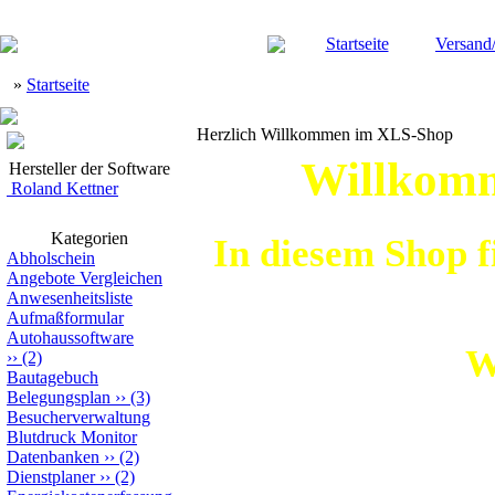
Startseite
Versand
»
Startseite
Herzlich Willkommen im XLS-Shop
Willkomm
Hersteller der Software
Roland Kettner
Kategorien
In diesem Shop f
Abholschein
Angebote Vergleichen
Anwesenheitsliste
Aufmaßformular
Autohaussoftware
W
››
(2)
Bautagebuch
Belegungsplan
››
(3)
Besucherverwaltung
Blutdruck Monitor
Datenbanken
››
(2)
Manche Kunde
Dienstplaner
››
(2)