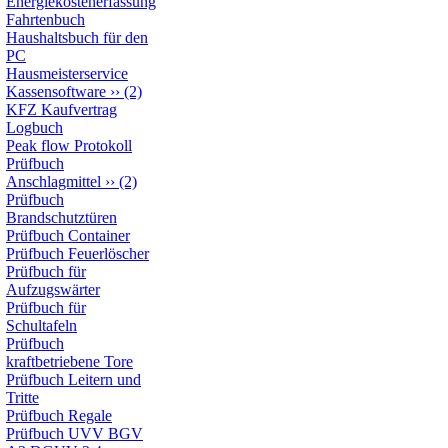
Energiekostenerfassung
zum erstellen v
Fahrtenbuch
Haushaltsbuch für den
PC
wissen nicht, 
Hausmeisterservice
Kassensoftware
››
(2)
zum programmie
KFZ Kaufvertrag
Logbuch
der Basis vo
Peak flow Protokoll
Prüfbuch
funktionsfäh
Anschlagmittel
››
(2)
Prüfbuch
Brandschutztüren
Betriebssyst
Prüfbuch Container
Prüfbuch Feuerlöscher
gekauft wer
Prüfbuch für
Aufzugswärter
geändert oder
Prüfbuch für
Schultafeln
Prüfbuch
Benutzer mi
kraftbetriebene Tore
Prüfbuch Leitern und
Änderungen se
Tritte
Prüfbuch Regale
können auf j
Prüfbuch UVV BGV