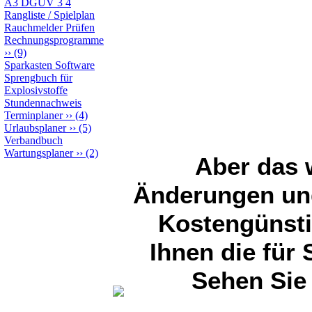
A3 DGUV 3 4
auch genutzt w
Rangliste / Spielplan
Rauchmelder Prüfen
Rechnungsprogramme
Kunden sehr w
››
(9)
Sparkasten Software
im N
Sprengbuch für
Explosivstoffe
Stundennachweis
Terminplaner
››
(4)
Urlaubsplaner
››
(5)
Verbandbuch
Wartungsplaner
››
(2)
Aber das w
Änderungen und
Kostengünsti
Ihnen die für 
Sehen Sie