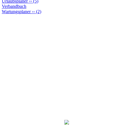
Urlaubsplaner
››
(5)
Verbandbuch
Wartungsplaner
››
(2)