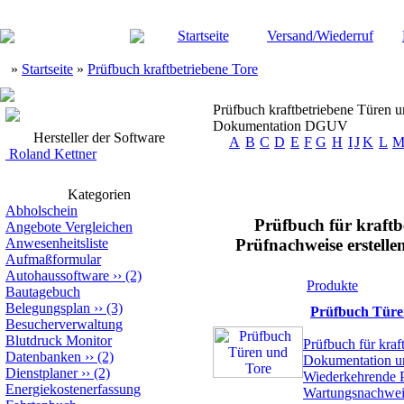
Startseite
Versand/Wiederruf
»
Startseite
»
Prüfbuch kraftbetriebene Tore
Prüfbuch kraftbetriebene Türen 
Dokumentation DGUV
Hersteller der Software
A
B
C
D
E
F
G
H
I
J
K
L
Roland Kettner
Kategorien
Abholschein
Prüfbuch für kraft
Angebote Vergleichen
Anwesenheitsliste
Prüfnachweise erstell
Aufmaßformular
Autohaussoftware
››
(2)
Produkte
Bautagebuch
Belegungsplan
››
(3)
Prüfbuch Türe
Besucherverwaltung
Blutdruck Monitor
Prüfbuch für kraf
Datenbanken
››
(2)
Dokumentation un
Dienstplaner
››
(2)
Wiederkehrende P
Energiekostenerfassung
Wartungsnachwei