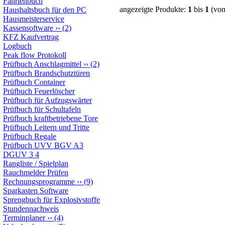
Fahrtenbuch
angezeigte Produkte:
1
bis
1
(vo
Haushaltsbuch für den PC
Hausmeisterservice
Kassensoftware
››
(2)
KFZ Kaufvertrag
Logbuch
Peak flow Protokoll
Prüfbuch Anschlagmittel
››
(2)
Prüfbuch Brandschutztüren
Prüfbuch Container
Prüfbuch Feuerlöscher
Prüfbuch für Aufzugswärter
Prüfbuch für Schultafeln
Prüfbuch kraftbetriebene Tore
Prüfbuch Leitern und Tritte
Prüfbuch Regale
Prüfbuch UVV BGV A3
DGUV 3 4
Rangliste / Spielplan
Rauchmelder Prüfen
Rechnungsprogramme
››
(9)
Sparkasten Software
Sprengbuch für Explosivstoffe
Stundennachweis
Terminplaner
››
(4)