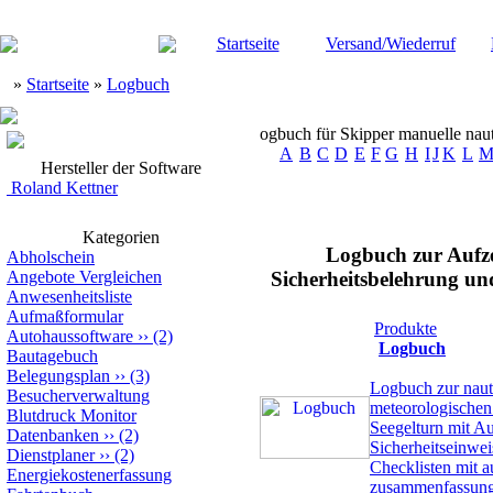
Startseite
Versand/Wiederruf
»
Startseite
»
Logbuch
ogbuch für Skipper manuelle nau
A
B
C
D
E
F
G
H
I
J
K
L
Hersteller der Software
Roland Kettner
Kategorien
Logbuch zur Aufze
Abholschein
Angebote Vergleichen
Sicherheitsbelehrung u
Anwesenheitsliste
Aufmaßformular
Produkte
Autohaussoftware
››
(2)
Logbuch
Bautagebuch
Belegungsplan
››
(3)
Logbuch zur naut
Besucherverwaltung
meteorologische
Blutdruck Monitor
Seegelturn mit A
Datenbanken
››
(2)
Sicherheitseinwe
Dienstplaner
››
(2)
Checklisten mit a
Energiekostenerfassung
zusammenfassung