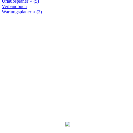
Urlaubsplaner
››
(5)
Verbandbuch
Wartungsplaner
››
(2)