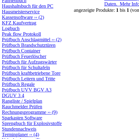
Fahrtenbuch
Daten.
Mehr Inf
Haushaltsbuch für den PC
angezeigte Produkte:
1
bis
1
(vo
Hausmeisterservice
Kassensoftware
››
(2)
KFZ Kaufvertrag
Logbuch
Peak flow Protokoll
Prüfbuch Anschlagmittel
››
(2)
Prüfbuch Brandschutztüren
Prüfbuch Container
Prüfbuch Feuerlöscher
Prüfbuch für Aufzugswärter
Prüfbuch für Schultafeln
Prüfbuch kraftbetriebene Tore
Prüfbuch Leitern und Tritte
Prüfbuch Regale
Prüfbuch UVV BGV A3
DGUV 3 4
Rangliste / Spielplan
Rauchmelder Prüfen
Rechnungsprogramme
››
(9)
Sparkasten Software
Sprengbuch für Explosivstoffe
Stundennachweis
Terminplaner
››
(4)