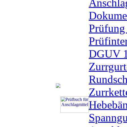
Anschlag
Dokumen
Prüfung
Prüfinte
DGUV 1
Zurrgurt
Rundsch
Zurrkett
Hebebän
Spanngu