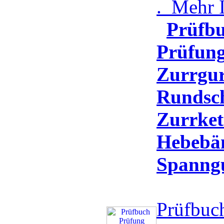
.
Mehr I
Prüfb
Prüfun
Zurrgur
Rundsch
Zurrket
Hebebä
Spanngu
Prüfbuc