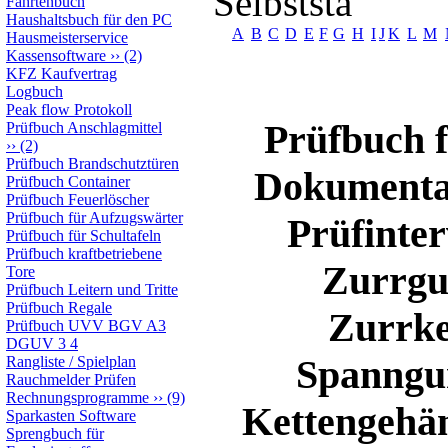
Selbststä
Fahrtenbuch
Haushaltsbuch für den PC
A
B
C
D
E
F
G
H
I
J
K
L
M
Hausmeisterservice
Kassensoftware
››
(2)
KFZ Kaufvertrag
Logbuch
Peak flow Protokoll
Prüfbuch f
Prüfbuch Anschlagmittel
››
(2)
Prüfbuch Brandschutztüren
Dokumentat
Prüfbuch Container
Prüfbuch Feuerlöscher
Prüfbuch für Aufzugswärter
Prüfinte
Prüfbuch für Schultafeln
Prüfbuch kraftbetriebene
Zurrgu
Tore
Prüfbuch Leitern und Tritte
Prüfbuch Regale
Zurrke
Prüfbuch UVV BGV A3
DGUV 3 4
Spanngur
Rangliste / Spielplan
Rauchmelder Prüfen
Rechnungsprogramme
››
(9)
Kettengehän
Sparkasten Software
Sprengbuch für