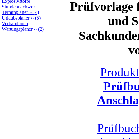
Explosivstoffe
Prüfvorlage 
Stundennachweis
Terminplaner
››
(4)
und S
Urlaubsplaner
››
(5)
Verbandbuch
Wartungsplaner
››
(2)
Sachkunden
v
Produk
Prüfbu
Anschla
Prüfbuch