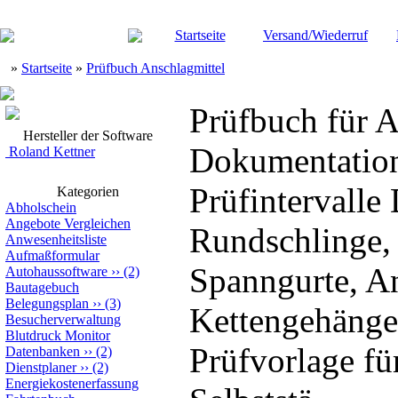
Startseite
Versand/Wiederruf
»
Startseite
»
Prüfbuch Anschlagmittel
Prüfbuch für A
Hersteller der Software
Dokumentation
Roland Kettner
Prüfintervall
Kategorien
Abholschein
Angebote Vergleichen
Rundschlinge, 
Anwesenheitsliste
Aufmaßformular
Spanngurte, An
Autohaussoftware
››
(2)
Bautagebuch
Belegungsplan
››
(3)
Kettengehänge,
Besucherverwaltung
Blutdruck Monitor
Prüfvorlage fü
Datenbanken
››
(2)
Dienstplaner
››
(2)
Energiekostenerfassung