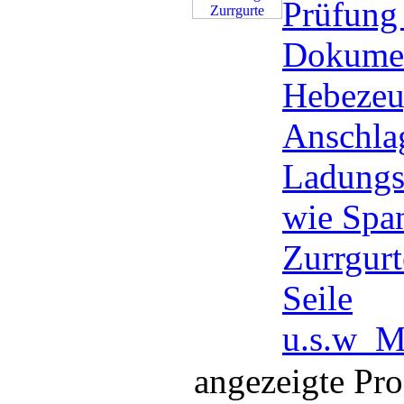
Prüfung
Dokumen
Hebezeu
Anschlag
Ladungs
wie Spa
Zurrgurt
Seile
u.s.w
M
angezeigte Pr