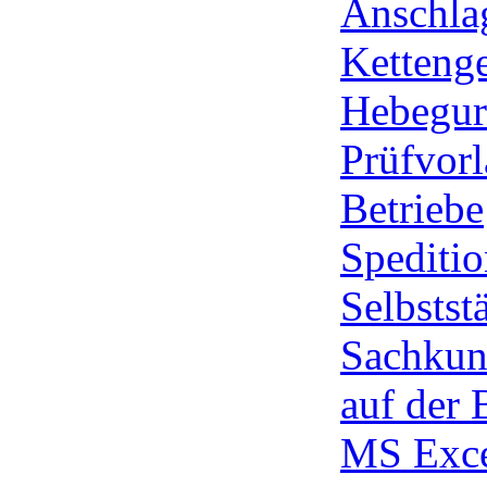
Anschla
Ketteng
Hebegurt
Prüfvorl
Betriebe
Spediti
Selbstst
Sachkun
auf der 
MS Exc