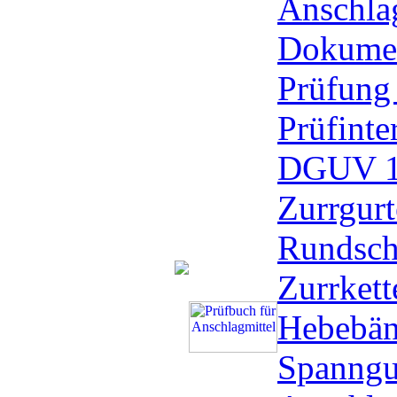
Anschlag
Dokumen
Prüfung
Prüfinte
DGUV 1
Zurrgurt
Rundsch
Zurrkett
Hebebän
Spanngu