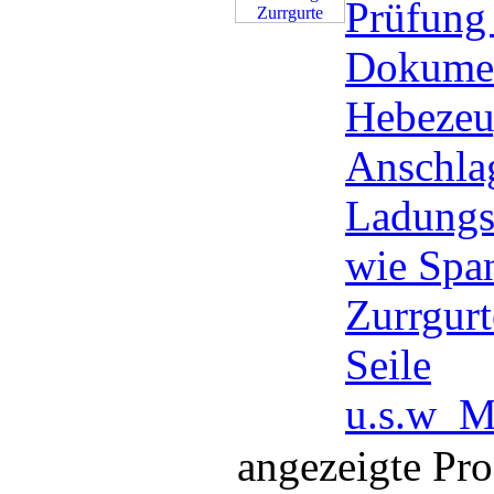
Prüfung
Dokumen
Hebezeu
Anschlag
Ladungs
wie Spa
Zurrgurt
Seile
u.s.w
M
angezeigte Pr