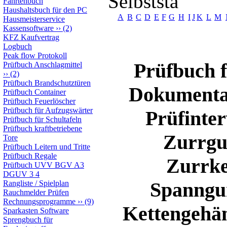
Selbststä
Fahrtenbuch
Haushaltsbuch für den PC
A
B
C
D
E
F
G
H
I
J
K
L
M
Hausmeisterservice
Kassensoftware
››
(2)
KFZ Kaufvertrag
Logbuch
Peak flow Protokoll
Prüfbuch f
Prüfbuch Anschlagmittel
››
(2)
Prüfbuch Brandschutztüren
Dokumentat
Prüfbuch Container
Prüfbuch Feuerlöscher
Prüfbuch für Aufzugswärter
Prüfinte
Prüfbuch für Schultafeln
Prüfbuch kraftbetriebene
Zurrgu
Tore
Prüfbuch Leitern und Tritte
Prüfbuch Regale
Zurrke
Prüfbuch UVV BGV A3
DGUV 3 4
Spanngur
Rangliste / Spielplan
Rauchmelder Prüfen
Rechnungsprogramme
››
(9)
Kettengehän
Sparkasten Software
Sprengbuch für