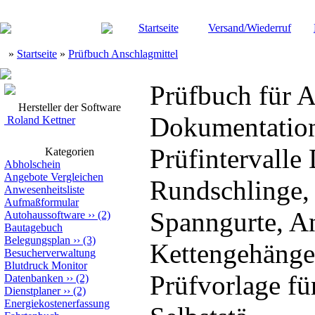
Startseite
Versand/Wiederruf
»
Startseite
»
Prüfbuch Anschlagmittel
Prüfbuch für A
Hersteller der Software
Dokumentation
Roland Kettner
Prüfintervall
Kategorien
Abholschein
Angebote Vergleichen
Rundschlinge, 
Anwesenheitsliste
Aufmaßformular
Spanngurte, An
Autohaussoftware
››
(2)
Bautagebuch
Belegungsplan
››
(3)
Kettengehänge,
Besucherverwaltung
Blutdruck Monitor
Prüfvorlage fü
Datenbanken
››
(2)
Dienstplaner
››
(2)
Energiekostenerfassung