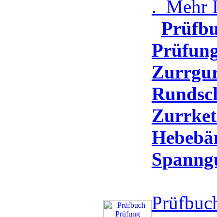
.
Mehr I
Prüfb
Prüfun
Zurrgur
Rundsch
Zurrket
Hebebä
Spanngu
Prüfbuc