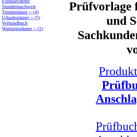
Explosivstoffe
Prüfvorlage 
Stundennachweis
Terminplaner
››
(4)
und S
Urlaubsplaner
››
(5)
Verbandbuch
Wartungsplaner
››
(2)
Sachkunden
v
Produk
Prüfbu
Anschla
Prüfbuch