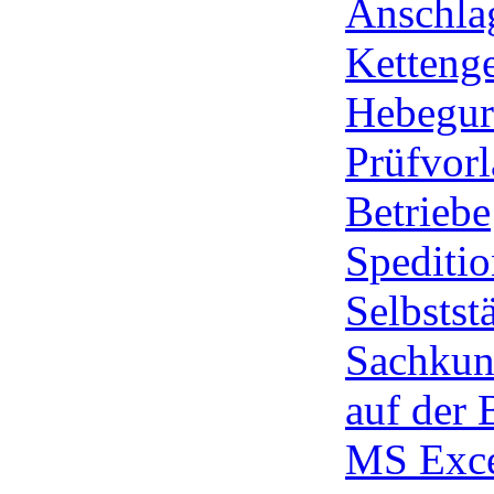
Anschla
Ketteng
Hebegurt
Prüfvorl
Betriebe
Spediti
Selbstst
Sachkun
auf der 
MS Exc