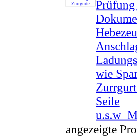
Prüfung
Dokumen
Hebezeu
Anschlag
Ladungs
wie Spa
Zurrgurt
Seile
u.s.w
M
angezeigte Pr