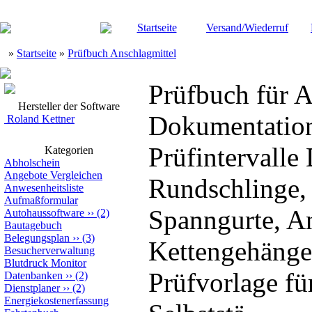
Startseite
Versand/Wiederruf
»
Startseite
»
Prüfbuch Anschlagmittel
Prüfbuch für A
Hersteller der Software
Dokumentation
Roland Kettner
Prüfintervall
Kategorien
Abholschein
Angebote Vergleichen
Rundschlinge, 
Anwesenheitsliste
Aufmaßformular
Spanngurte, An
Autohaussoftware
››
(2)
Bautagebuch
Belegungsplan
››
(3)
Kettengehänge,
Besucherverwaltung
Blutdruck Monitor
Prüfvorlage fü
Datenbanken
››
(2)
Dienstplaner
››
(2)
Energiekostenerfassung