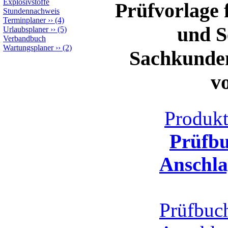
Explosivstoffe
Prüfvorlage 
Stundennachweis
Terminplaner
››
(4)
und S
Urlaubsplaner
››
(5)
Verbandbuch
Wartungsplaner
››
(2)
Sachkunden
v
Produk
Prüfbu
Anschla
Prüfbuch