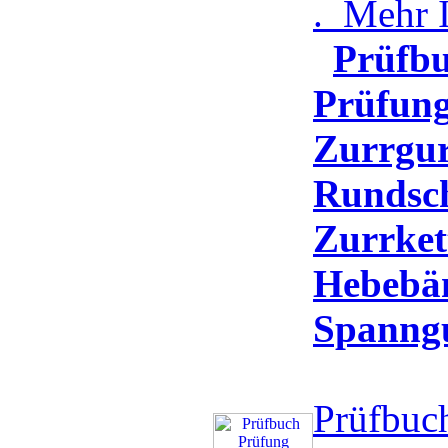
.
Mehr I
Prüfb
Prüfun
Zurrgur
Rundsch
Zurrket
Hebebä
Spanngu
Prüfbuc