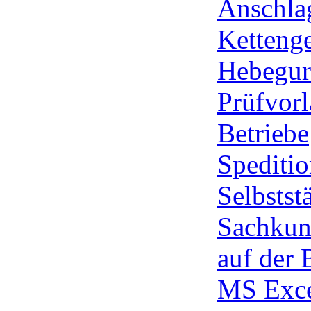
Anschla
Ketteng
Hebegurt
Prüfvorl
Betriebe
Spediti
Selbstst
Sachkun
auf der 
MS Exc