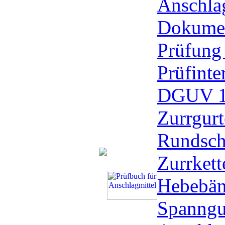
Anschlag
Dokumen
Prüfung
Prüfinte
DGUV 1
Zurrgurt
Rundsch
Zurrkett
Hebebän
Spanngu