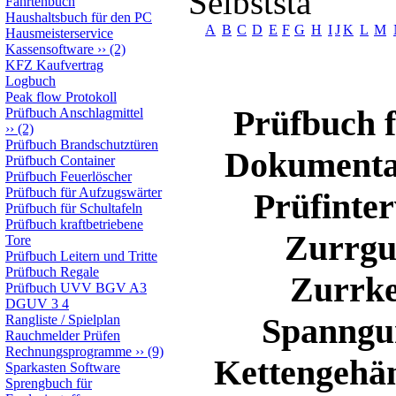
Selbststä
Fahrtenbuch
Haushaltsbuch für den PC
A
B
C
D
E
F
G
H
I
J
K
L
M
Hausmeisterservice
Kassensoftware
››
(2)
KFZ Kaufvertrag
Logbuch
Peak flow Protokoll
Prüfbuch f
Prüfbuch Anschlagmittel
››
(2)
Prüfbuch Brandschutztüren
Dokumentat
Prüfbuch Container
Prüfbuch Feuerlöscher
Prüfbuch für Aufzugswärter
Prüfinte
Prüfbuch für Schultafeln
Prüfbuch kraftbetriebene
Zurrgu
Tore
Prüfbuch Leitern und Tritte
Prüfbuch Regale
Zurrke
Prüfbuch UVV BGV A3
DGUV 3 4
Spanngur
Rangliste / Spielplan
Rauchmelder Prüfen
Rechnungsprogramme
››
(9)
Kettengehän
Sparkasten Software
Sprengbuch für