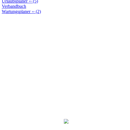
Urlaubsplaner
››
(5)
Verbandbuch
Wartungsplaner
››
(2)