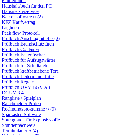
Fahrtenbuch
Haushaltsbuch für den PC
Hausmeisterservice
Kassensoftware
››
(2)
KFZ Kaufvertrag
Logbuch
Peak flow Protokoll
Prüfbuch Anschlagmittel
››
(2)
Prüfbuch Brandschutztüren
Prüfbuch Container
Prüfbuch Feuerlöscher
Prüfbuch für Aufzugswärter
Prüfbuch für Schultafeln
Prüfbuch kraftbetriebene Tore
Prüfbuch Leitern und Tritte
Prüfbuch Regale
Prüfbuch UVV BGV A3
DGUV 3 4
Rangliste / Spielplan
Rauchmelder Prüfen
Rechnungsprogramme
››
(9)
Sparkasten Software
Sprengbuch für Explosivstoffe
Stundennachweis
Terminplaner
››
(4)