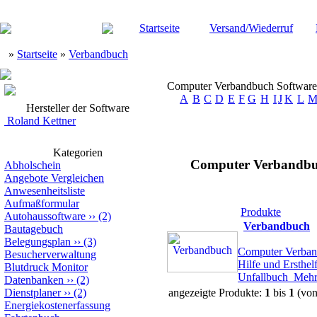
Startseite
Versand/Wiederruf
»
Startseite
»
Verbandbuch
Computer Verbandbuch Software E
A
B
C
D
E
F
G
H
I
J
K
L
Hersteller der Software
Roland Kettner
Kategorien
Computer Verbandbuch 
Abholschein
Angebote Vergleichen
Anwesenheitsliste
Aufmaßformular
Produkte
Autohaussoftware
››
(2)
Verbandbuch
Bautagebuch
Belegungsplan
››
(3)
Computer Verband
Besucherverwaltung
Hilfe und Ersthel
Blutdruck Monitor
Unfallbuch
Mehr
Datenbanken
››
(2)
Dienstplaner
››
(2)
angezeigte Produkte:
1
bis
1
(vo
Energiekostenerfassung