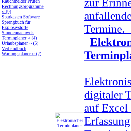
zur Erinn
Rauchmelder Prüfen
Rechnungsprogramme
››
(9)
anfallend
Sparkasten Software
Sprengbuch für
Termine.
Explosivstoffe
Stundennachweis
Terminplaner
››
(4)
Elektro
Urlaubsplaner
››
(5)
Verbandbuch
Terminpl
Wartungsplaner
››
(2)
Elektroni
digitaler 
auf Excel 
Erfassung