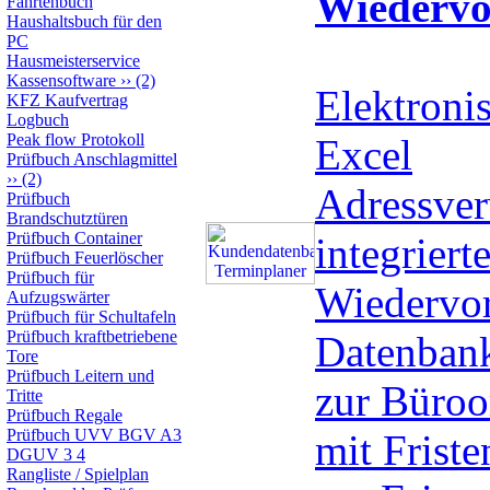
Wiedervo
Fahrtenbuch
Haushaltsbuch für den
PC
Hausmeisterservice
Kassensoftware
››
(2)
Elektronis
KFZ Kaufvertrag
Logbuch
Peak flow Protokoll
Excel
Prüfbuch Anschlagmittel
››
(2)
Adressver
Prüfbuch
Brandschutztüren
Prüfbuch Container
integrierte
Prüfbuch Feuerlöscher
Prüfbuch für
Wiedervor
Aufzugswärter
Prüfbuch für Schultafeln
Prüfbuch kraftbetriebene
Datenbank
Tore
Prüfbuch Leitern und
zur Büroo
Tritte
Prüfbuch Regale
Prüfbuch UVV BGV A3
mit Frist
DGUV 3 4
Rangliste / Spielplan