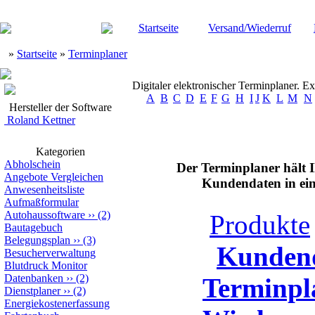
Startseite
Versand/Wiederruf
»
Startseite
»
Terminplaner
Digitaler elektronischer Terminplaner. E
A
B
C
D
E
F
G
H
I
J
K
L
M
N
Hersteller der Software
Roland Kettner
Kategorien
Abholschein
Der Terminplaner hält I
Angebote Vergleichen
Kundendaten in ein
Anwesenheitsliste
Aufmaßformular
Autohaussoftware
››
(2)
Produkte
Bautagebuch
Belegungsplan
››
(3)
Kunden
Besucherverwaltung
Blutdruck Monitor
Datenbanken
››
(2)
Terminpl
Dienstplaner
››
(2)
Energiekostenerfassung