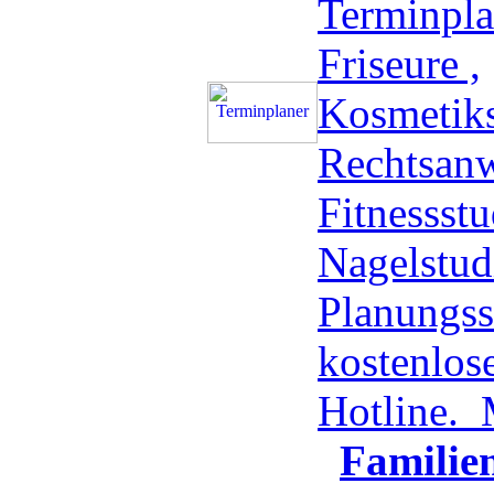
Terminpla
Friseure ,
Kosmetiks
Rechtsanw
Fitnessstu
Nagelstud
Planungss
kostenlos
Hotline.
Familie