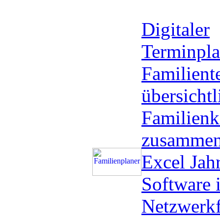
Digitaler
Terminpla
Familient
übersichtl
Familienk
zusammen
Excel Jah
Software i
Netzwerkf