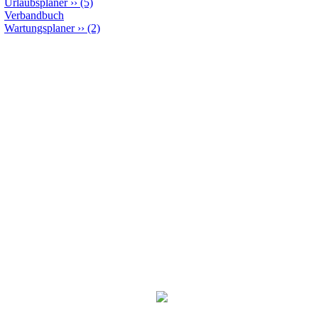
Urlaubsplaner
››
(5)
Verbandbuch
Wartungsplaner
››
(2)