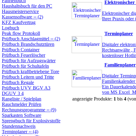
Fahrtenbuch
Elektronischer
Haushaltsbuch für den PC
Hausmeisterservice
Elektronischer di
Kassensoftware
››
(2)
Ihrer Praxis oder
KFZ Kaufvertrag
Logbuch
Peak flow Protokoll
Terminplaner
Prüfbuch Anschlagmittel
››
(2)
Prüfbuch Brandschutztüren
Digitaler elektro
Prüfbuch Container
Rechtsanwälte , F
Prüfbuch Feuerlöscher
kostenloser Hotl
Prüfbuch für Aufzugswärter
Familienplaner
Prüfbuch für Schultafeln
Prüfbuch kraftbetriebene Tore
Digitaler Terminp
Prüfbuch Leitern und Tritte
Familienkalender
Prüfbuch Regale
Ein Dauerkalender
Prüfbuch UVV BGV A3
von MS Excel
M
DGUV 3 4
Rangliste / Spielplan
angezeigte Produkte:
1
bis
4
(vo
Rauchmelder Prüfen
Rechnungsprogramme
››
(9)
Sparkasten Software
Sprengbuch für Explosivstoffe
Stundennachweis
Terminplaner
››
(4)