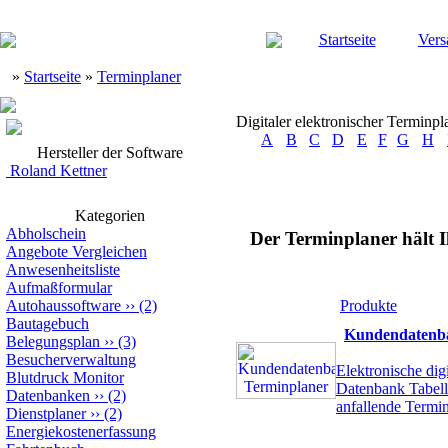
Startseite
Vers
»
Startseite
»
Terminplaner
Digitaler elektronischer Terminpl
A
B
C
D
E
F
G
H
Hersteller der Software
Roland Kettner
Kategorien
Abholschein
Der Terminplaner hält 
Angebote Vergleichen
Anwesenheitsliste
Aufmaßformular
Autohaussoftware
››
(2)
Produkte
Bautagebuch
Kundendatenba
Belegungsplan
››
(3)
Besucherverwaltung
Elektronische dig
Blutdruck Monitor
Datenbank Tabelle
Datenbanken
››
(2)
anfallende Termi
Dienstplaner
››
(2)
Energiekostenerfassung