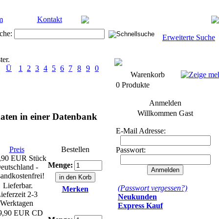
m
Kontakt
che:
Erweiterte Suche
ter.
Ü
1
2
3
4
5
6
7
8
9
0
Warenkorb
0 Produkte
Anmelden
Willkommen
Gast
aten in einer Datenbank
E-Mail Adresse:
Preis
Bestellen
Passwort:
,90 EUR
Stück
Menge:
eutschland -
andkostenfrei!
Lieferbar.
(Passwort vergessen?)
Merken
ieferzeit 2-3
Neukunden
Werktagen
Express Kauf
9,90 EUR
CD