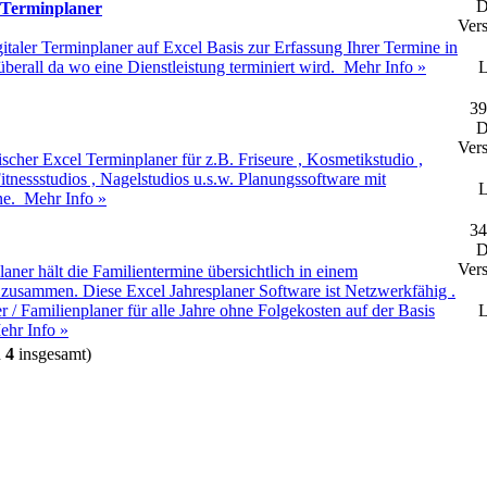
D
 Terminplaner
Vers
gitaler Terminplaner auf Excel Basis zur Erfassung Ihrer Termine in
 überall da wo eine Dienstleistung terminiert wird.
Mehr Info »
L
39
D
Vers
nischer Excel Terminplaner für z.B. Friseure , Kosmetikstudio ,
itnessstudios , Nagelstudios u.s.w. Planungssoftware mit
L
ine.
Mehr Info »
34
D
Vers
laner hält die Familientermine übersichtlich in einem
 zusammen. Diese Excel Jahresplaner Software ist Netzwerkfähig .
 / Familienplaner für alle Jahre ohne Folgekosten auf der Basis
L
ehr Info »
n
4
insgesamt)