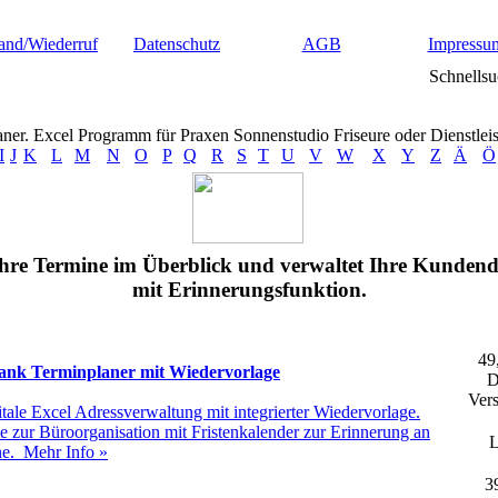
and/Wiederruf
Datenschutz
AGB
Impressu
Schnellsu
aner. Excel Programm für Praxen Sonnenstudio Friseure oder Dienstleis
I
J
K
L
M
N
O
P
Q
R
S
T
U
V
W
X
Y
Z
Ä
Ö
Ihre Termine im Überblick und verwaltet Ihre Kundend
mit Erinnerungsfunktion.
49
nk Terminplaner mit Wiedervorlage
D
Vers
itale Excel Adressverwaltung mit integrierter Wiedervorlage.
 zur Büroorganisation mit Fristenkalender zur Erinnerung an
L
ne.
Mehr Info »
3