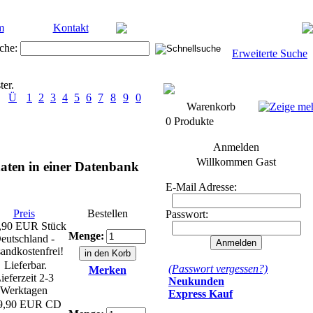
m
Kontakt
che:
Erweiterte Suche
ter.
Ü
1
2
3
4
5
6
7
8
9
0
Warenkorb
0 Produkte
Anmelden
Willkommen
Gast
aten in einer Datenbank
E-Mail Adresse:
Preis
Bestellen
Passwort:
,90 EUR
Stück
Menge:
eutschland -
andkostenfrei!
Lieferbar.
(Passwort vergessen?)
Merken
ieferzeit 2-3
Neukunden
Werktagen
Express Kauf
9,90 EUR
CD