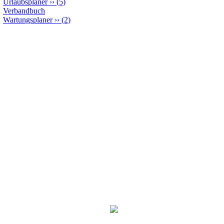
Urlaubsplaner
››
(5)
Verbandbuch
Wartungsplaner
››
(2)