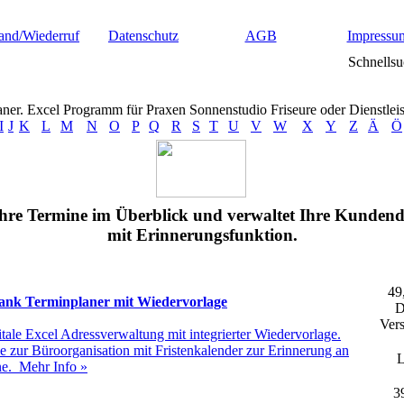
and/Wiederruf
Datenschutz
AGB
Impressu
Schnellsu
aner. Excel Programm für Praxen Sonnenstudio Friseure oder Dienstleis
I
J
K
L
M
N
O
P
Q
R
S
T
U
V
W
X
Y
Z
Ä
Ö
Ihre Termine im Überblick und verwaltet Ihre Kundend
mit Erinnerungsfunktion.
49
nk Terminplaner mit Wiedervorlage
D
Vers
itale Excel Adressverwaltung mit integrierter Wiedervorlage.
 zur Büroorganisation mit Fristenkalender zur Erinnerung an
L
ne.
Mehr Info »
3