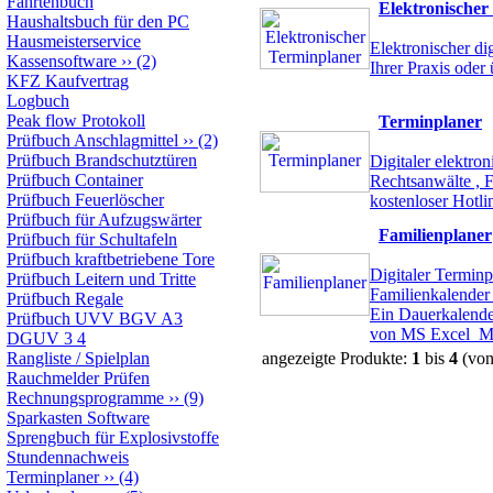
Fahrtenbuch
Elektronischer
Haushaltsbuch für den PC
Hausmeisterservice
Elektronischer di
Kassensoftware
››
(2)
Ihrer Praxis oder
KFZ Kaufvertrag
Logbuch
Peak flow Protokoll
Terminplaner
Prüfbuch Anschlagmittel
››
(2)
Prüfbuch Brandschutztüren
Digitaler elektro
Prüfbuch Container
Rechtsanwälte , F
Prüfbuch Feuerlöscher
kostenloser Hotl
Prüfbuch für Aufzugswärter
Familienplaner
Prüfbuch für Schultafeln
Prüfbuch kraftbetriebene Tore
Digitaler Terminp
Prüfbuch Leitern und Tritte
Familienkalender
Prüfbuch Regale
Ein Dauerkalender
Prüfbuch UVV BGV A3
von MS Excel
M
DGUV 3 4
Rangliste / Spielplan
angezeigte Produkte:
1
bis
4
(vo
Rauchmelder Prüfen
Rechnungsprogramme
››
(9)
Sparkasten Software
Sprengbuch für Explosivstoffe
Stundennachweis
Terminplaner
››
(4)