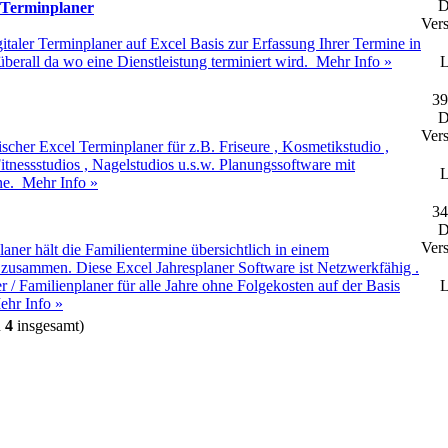
D
 Terminplaner
Vers
gitaler Terminplaner auf Excel Basis zur Erfassung Ihrer Termine in
 überall da wo eine Dienstleistung terminiert wird.
Mehr Info »
L
39
D
Vers
nischer Excel Terminplaner für z.B. Friseure , Kosmetikstudio ,
itnessstudios , Nagelstudios u.s.w. Planungssoftware mit
L
ine.
Mehr Info »
34
D
Vers
laner hält die Familientermine übersichtlich in einem
 zusammen. Diese Excel Jahresplaner Software ist Netzwerkfähig .
 / Familienplaner für alle Jahre ohne Folgekosten auf der Basis
L
ehr Info »
n
4
insgesamt)