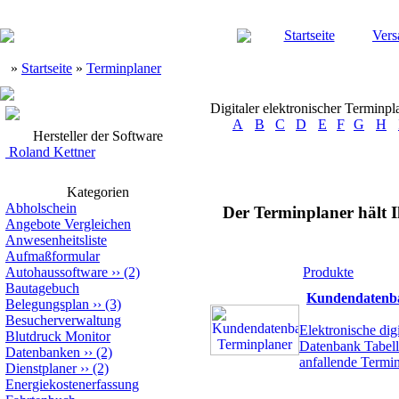
Startseite
Vers
»
Startseite
»
Terminplaner
Digitaler elektronischer Terminpl
A
B
C
D
E
F
G
H
Hersteller der Software
Roland Kettner
Kategorien
Abholschein
Der Terminplaner hält 
Angebote Vergleichen
Anwesenheitsliste
Aufmaßformular
Autohaussoftware
››
(2)
Produkte
Bautagebuch
Kundendatenba
Belegungsplan
››
(3)
Besucherverwaltung
Elektronische dig
Blutdruck Monitor
Datenbank Tabelle
Datenbanken
››
(2)
anfallende Termi
Dienstplaner
››
(2)
Energiekostenerfassung