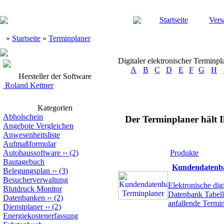
Startseite
Vers
»
Startseite
»
Terminplaner
Digitaler elektronischer Terminpl
A
B
C
D
E
F
G
H
Hersteller der Software
Roland Kettner
Kategorien
Abholschein
Der Terminplaner hält 
Angebote Vergleichen
Anwesenheitsliste
Aufmaßformular
Autohaussoftware
››
(2)
Produkte
Bautagebuch
Kundendatenba
Belegungsplan
››
(3)
Besucherverwaltung
Elektronische dig
Blutdruck Monitor
Datenbank Tabelle
Datenbanken
››
(2)
anfallende Termi
Dienstplaner
››
(2)
Energiekostenerfassung