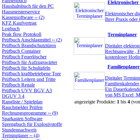
Fahrtenbuch
Elektronischer
Haushaltsbuch für den PC
Hausmeisterservice
Elektronischer di
Kassensoftware
››
(2)
Ihrer Praxis oder
KFZ Kaufvertrag
Logbuch
Peak flow Protokoll
Terminplaner
Prüfbuch Anschlagmittel
››
(2)
Prüfbuch Brandschutztüren
Digitaler elektro
Prüfbuch Container
Rechtsanwälte , F
Prüfbuch Feuerlöscher
kostenloser Hotl
Prüfbuch für Aufzugswärter
Familienplaner
Prüfbuch für Schultafeln
Prüfbuch kraftbetriebene Tore
Digitaler Terminp
Prüfbuch Leitern und Tritte
Familienkalender
Prüfbuch Regale
Ein Dauerkalender
Prüfbuch UVV BGV A3
von MS Excel
M
DGUV 3 4
Rangliste / Spielplan
angezeigte Produkte:
1
bis
4
(vo
Rauchmelder Prüfen
Rechnungsprogramme
››
(9)
Sparkasten Software
Sprengbuch für Explosivstoffe
Stundennachweis
Terminplaner
››
(4)