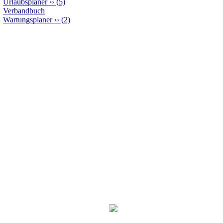
Urlaubsplaner
››
(5)
Verbandbuch
Wartungsplaner
››
(2)