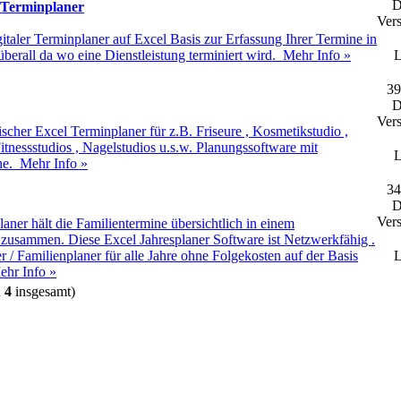
D
 Terminplaner
Vers
gitaler Terminplaner auf Excel Basis zur Erfassung Ihrer Termine in
 überall da wo eine Dienstleistung terminiert wird.
Mehr Info »
L
39
D
Vers
nischer Excel Terminplaner für z.B. Friseure , Kosmetikstudio ,
itnessstudios , Nagelstudios u.s.w. Planungssoftware mit
L
ine.
Mehr Info »
34
D
Vers
laner hält die Familientermine übersichtlich in einem
 zusammen. Diese Excel Jahresplaner Software ist Netzwerkfähig .
 / Familienplaner für alle Jahre ohne Folgekosten auf der Basis
L
ehr Info »
n
4
insgesamt)