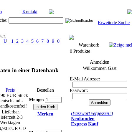
m
Kontakt
che:
Erweiterte Suche
ter.
Ü
1
2
3
4
5
6
7
8
9
0
Warenkorb
0 Produkte
Anmelden
Willkommen
Gast
aten in einer Datenbank
E-Mail Adresse:
Preis
Bestellen
Passwort:
,90 EUR
Stück
Menge:
eutschland -
andkostenfrei!
Lieferbar.
(Passwort vergessen?)
Merken
ieferzeit 2-3
Neukunden
Werktagen
Express Kauf
9,90 EUR
CD