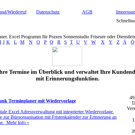
and/Wiederruf
Datenschutz
AGB
Impressu
Schnellsu
aner. Excel Programm für Praxen Sonnenstudio Friseure oder Dienstleis
I
J
K
L
M
N
O
P
Q
R
S
T
U
V
W
X
Y
Z
Ä
Ö
Ihre Termine im Überblick und verwaltet Ihre Kundend
mit Erinnerungsfunktion.
49
nk Terminplaner mit Wiedervorlage
D
Vers
itale Excel Adressverwaltung mit integrierter Wiedervorlage.
 zur Büroorganisation mit Fristenkalender zur Erinnerung an
L
ne.
Mehr Info »
3