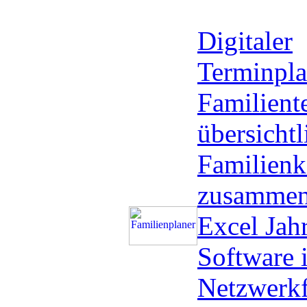
Digitaler
Terminpla
Familient
übersichtl
Familienk
zusammen
Excel Jah
Software i
Netzwerkf