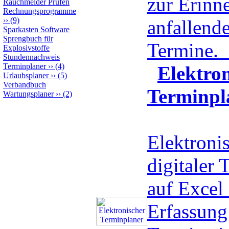
zur Erinn
Rauchmelder Prüfen
Rechnungsprogramme
››
(9)
anfallend
Sparkasten Software
Sprengbuch für
Termine.
Explosivstoffe
Stundennachweis
Terminplaner
››
(4)
Elektro
Urlaubsplaner
››
(5)
Verbandbuch
Terminpl
Wartungsplaner
››
(2)
Elektroni
digitaler 
auf Excel 
Erfassung