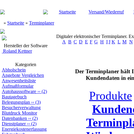
Startseite
Versand/Wiederruf
»
Startseite
»
Terminplaner
Digitaler elektronischer Terminplaner. E
A
B
C
D
E
F
G
H
I
J
K
L
M
N
Hersteller der Software
Roland Kettner
Kategorien
Abholschein
Der Terminplaner hält I
Angebote Vergleichen
Kundendaten in ein
Anwesenheitsliste
Aufmaßformular
Autohaussoftware
››
(2)
Produkte
Bautagebuch
Belegungsplan
››
(3)
Kunden
Besucherverwaltung
Blutdruck Monitor
Datenbanken
››
(2)
Terminpl
Dienstplaner
››
(2)
Energiekostenerfassung