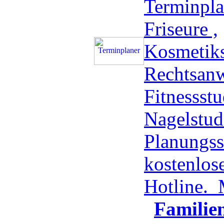
Terminpla
Friseure ,
Kosmetiks
Rechtsanw
Fitnessstu
Nagelstud
Planungss
kostenlos
Hotline.
Familie