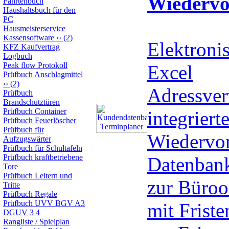
Wiedervo
Fahrtenbuch
Haushaltsbuch für den
PC
Hausmeisterservice
Kassensoftware
››
(2)
Elektronis
KFZ Kaufvertrag
Logbuch
Peak flow Protokoll
Excel
Prüfbuch Anschlagmittel
››
(2)
Adressver
Prüfbuch
Brandschutztüren
Prüfbuch Container
integrierte
Prüfbuch Feuerlöscher
Prüfbuch für
Wiedervor
Aufzugswärter
Prüfbuch für Schultafeln
Prüfbuch kraftbetriebene
Datenbank
Tore
Prüfbuch Leitern und
zur Büroo
Tritte
Prüfbuch Regale
Prüfbuch UVV BGV A3
mit Frist
DGUV 3 4
Rangliste / Spielplan