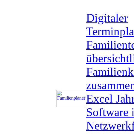
Digitaler
Terminpla
Familient
übersichtl
Familienk
zusammen
Excel Jah
Software i
Netzwerkf