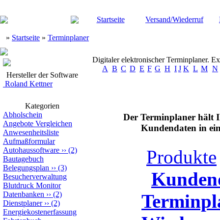
Startseite
Versand/Wiederruf
»
Startseite
»
Terminplaner
Digitaler elektronischer Terminplaner. E
A
B
C
D
E
F
G
H
I
J
K
L
M
N
Hersteller der Software
Roland Kettner
Kategorien
Abholschein
Der Terminplaner hält I
Angebote Vergleichen
Kundendaten in ein
Anwesenheitsliste
Aufmaßformular
Autohaussoftware
››
(2)
Produkte
Bautagebuch
Belegungsplan
››
(3)
Kunden
Besucherverwaltung
Blutdruck Monitor
Datenbanken
››
(2)
Terminpl
Dienstplaner
››
(2)
Energiekostenerfassung