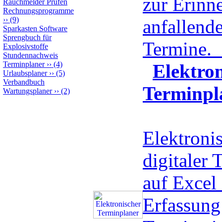
zur Erinn
Rauchmelder Prüfen
Rechnungsprogramme
››
(9)
anfallend
Sparkasten Software
Sprengbuch für
Termine.
Explosivstoffe
Stundennachweis
Terminplaner
››
(4)
Elektro
Urlaubsplaner
››
(5)
Verbandbuch
Terminpl
Wartungsplaner
››
(2)
Elektroni
digitaler 
auf Excel 
Erfassung