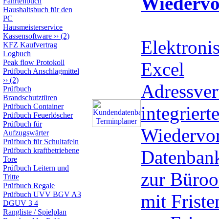
Wiedervo
Fahrtenbuch
Haushaltsbuch für den
PC
Hausmeisterservice
Kassensoftware
››
(2)
Elektronis
KFZ Kaufvertrag
Logbuch
Peak flow Protokoll
Excel
Prüfbuch Anschlagmittel
››
(2)
Adressver
Prüfbuch
Brandschutztüren
Prüfbuch Container
integrierte
Prüfbuch Feuerlöscher
Prüfbuch für
Wiedervor
Aufzugswärter
Prüfbuch für Schultafeln
Prüfbuch kraftbetriebene
Datenbank
Tore
Prüfbuch Leitern und
zur Büroo
Tritte
Prüfbuch Regale
Prüfbuch UVV BGV A3
mit Frist
DGUV 3 4
Rangliste / Spielplan