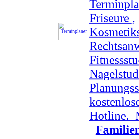
Terminpla
Friseure ,
Kosmetiks
Rechtsanw
Fitnessstu
Nagelstud
Planungss
kostenlos
Hotline.
Familie