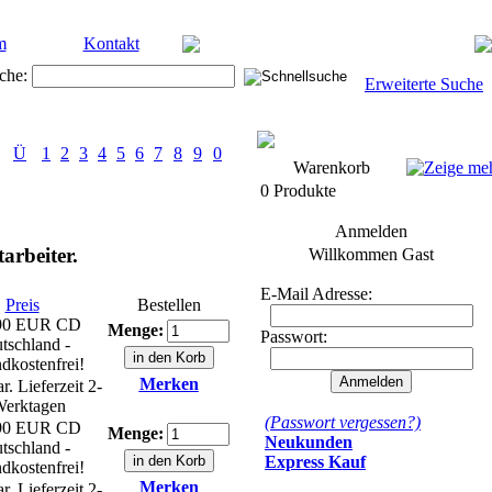
m
Kontakt
che:
Erweiterte Suche
Ü
1
2
3
4
5
6
7
8
9
0
Warenkorb
0 Produkte
Anmelden
arbeiter.
Willkommen
Gast
E-Mail Adresse:
Preis
Bestellen
90 EUR
CD
Menge:
Passwort:
tschland -
dkostenfrei!
Merken
r. Lieferzeit 2-
Werktagen
(Passwort vergessen?)
90 EUR
CD
Menge:
Neukunden
tschland -
Express Kauf
dkostenfrei!
Merken
r. Lieferzeit 2-