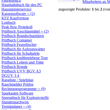
Fahrtenbuch
Mitarbeitern an 
Haushaltsbuch für den PC
Hausmeisterservice
angezeigte Produkte:
1
bis
2
(vo
Kassensoftware
››
(2)
KFZ Kaufvertrag
Logbuch
Peak flow Protokoll
Prüfbuch Anschlagmittel
››
(2)
Prüfbuch Brandschutztüren
Prüfbuch Container
Prüfbuch Feuerlöscher
Prüfbuch für Aufzugswärter
Prüfbuch für Schultafeln
Prüfbuch kraftbetriebene Tore
Prüfbuch Leitern und Tritte
Prüfbuch Regale
Prüfbuch UVV BGV A3
DGUV 3 4
Rangliste / Spielplan
Rauchmelder Prüfen
Rechnungsprogramme
››
(9)
Sparkasten Software
Sprengbuch für Explosivstoffe
Stundennachweis
Terminplaner
››
(4)