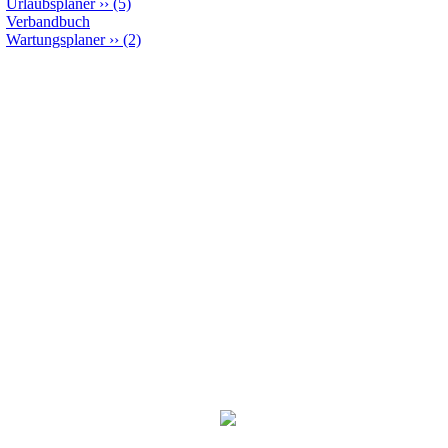
Urlaubsplaner
››
(5)
Verbandbuch
Wartungsplaner
››
(2)