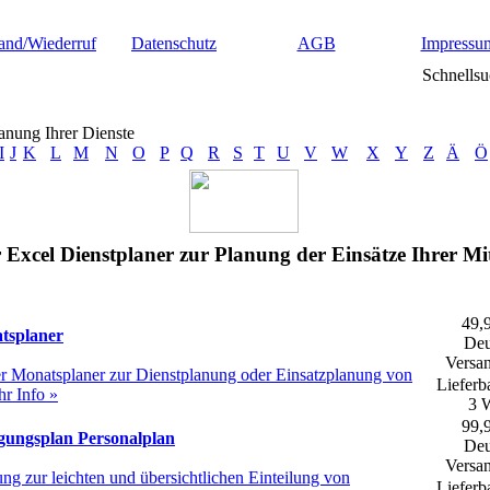
and/Wiederruf
Datenschutz
AGB
Impressu
Schnellsu
lanung Ihrer Dienste
I
J
K
L
M
N
O
P
Q
R
S
T
U
V
W
X
Y
Z
Ä
Ö
r Excel Dienstplaner zur Planung der Einsätze Ihrer Mit
49,
tsplaner
Deu
Versan
er Monatsplaner zur Dienstplanung oder Einsatzplanung von
Lieferba
r Info »
3 
99,
gungsplan Personalplan
Deu
Versan
g zur leichten und übersichtlichen Einteilung von
Lieferba