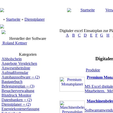
Startseite
Vers
»
Startseite
»
Dienstplaner
Digitaler excel Einsatzplan zur P
A
B
C
D
E
F
G
H
Hersteller der Software
Roland Kettner
Kategorien
Digitale
Abholschein
Angebote Vergleichen
Anwesenheitsliste
Produkte
Aufmaßformular
Autohaussoftware
››
(2)
Premium Mona
Bautagebuch
Belegungsplan
››
(3)
MS Excel digital
Besucherverwaltung
Mitarbeitern.
Meh
Blutdruck Monitor
Datenbanken
››
(2)
Maschinenbele
Dienstplaner
››
(2)
Energiekostenerfassung
Softwareanwendun