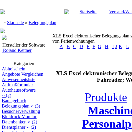
Startseite
Versand/Wie
»
Startseite
»
Belegungsplan
XLS Excel elektronischer Belegungsplan
von Ferienwohnungen
Hersteller der Software
A
B
C
D
E
F
G
H
I
J
K
L
Roland Kettner
Kategorien
Abholschein
XLS Excel elektronischer Bele
Angebote Vergleichen
Fahrräder; W
Anwesenheitsliste
Aufmaßformular
Autohaussoftware
Produkte
››
(2)
Bautagebuch
Belegungsplan
››
(3)
Maschin
Besucherverwaltung
Blutdruck Monitor
Personalp
Datenbanken
››
(2)
Dienstplaner
››
(2)