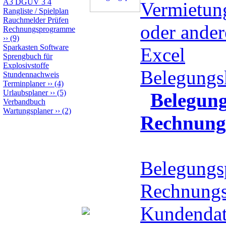
A3 DGUV 3 4
Vermietun
Rangliste / Spielplan
Rauchmelder Prüfen
oder ande
Rechnungsprogramme
››
(9)
Sparkasten Software
Excel
Sprengbuch für
Explosivstoffe
Belegungs
Stundennachweis
Terminplaner
››
(4)
Urlaubsplaner
››
(5)
Belegung
Verbandbuch
Wartungsplaner
››
(2)
Rechnung
Belegungs
Rechnung
Kundendat