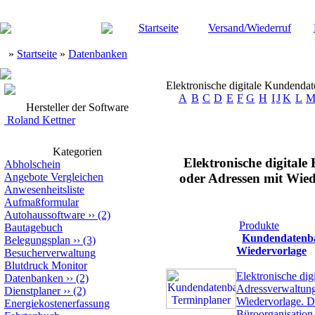
Startseite
Versand/Wiederruf
»
Startseite
»
Datenbanken
Elektronische digitale Kundenda
A
B
C
D
E
F
G
H
I
J
K
L
Hersteller der Software
Roland Kettner
Kategorien
Elektronische digita
Abholschein
Angebote Vergleichen
oder Adressen mit Wie
Anwesenheitsliste
Aufmaßformular
Autohaussoftware
››
(2)
Produkte
Bautagebuch
Kundendatenba
Belegungsplan
››
(3)
Wiedervorlage
Besucherverwaltung
Blutdruck Monitor
Elektronische dig
Datenbanken
››
(2)
Adressverwaltung 
Dienstplaner
››
(2)
Wiedervorlage. D
Energiekostenerfassung
Büroorganisation 