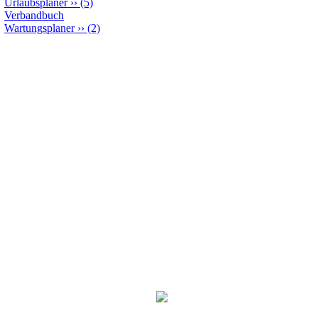
Urlaubsplaner
››
(5)
Verbandbuch
Wartungsplaner
››
(2)