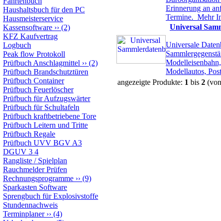
Fahrtenbuch
Erinnerung an an
Haushaltsbuch für den PC
Termine.
Mehr I
Hausmeisterservice
Universal Sam
Kassensoftware
››
(2)
KFZ Kaufvertrag
Universale Daten
Logbuch
Sammlergegenstän
Peak flow Protokoll
Modelleisenbahn,
Prüfbuch Anschlagmittel
››
(2)
Modellautos, Pos
Prüfbuch Brandschutztüren
Prüfbuch Container
angezeigte Produkte:
1
bis
2
(vo
Prüfbuch Feuerlöscher
Prüfbuch für Aufzugswärter
Prüfbuch für Schultafeln
Prüfbuch kraftbetriebene Tore
Prüfbuch Leitern und Tritte
Prüfbuch Regale
Prüfbuch UVV BGV A3
DGUV 3 4
Rangliste / Spielplan
Rauchmelder Prüfen
Rechnungsprogramme
››
(9)
Sparkasten Software
Sprengbuch für Explosivstoffe
Stundennachweis
Terminplaner
››
(4)