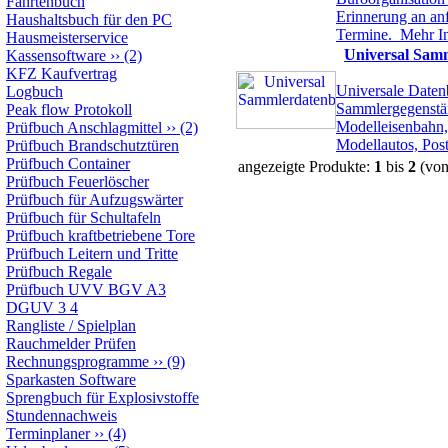
Fahrtenbuch
Erinnerung an an
Haushaltsbuch für den PC
Termine.
Mehr I
Hausmeisterservice
Universal Sam
Kassensoftware
››
(2)
KFZ Kaufvertrag
Universale Daten
Logbuch
Sammlergegenstän
Peak flow Protokoll
Modelleisenbahn,
Prüfbuch Anschlagmittel
››
(2)
Modellautos, Pos
Prüfbuch Brandschutztüren
Prüfbuch Container
angezeigte Produkte:
1
bis
2
(vo
Prüfbuch Feuerlöscher
Prüfbuch für Aufzugswärter
Prüfbuch für Schultafeln
Prüfbuch kraftbetriebene Tore
Prüfbuch Leitern und Tritte
Prüfbuch Regale
Prüfbuch UVV BGV A3
DGUV 3 4
Rangliste / Spielplan
Rauchmelder Prüfen
Rechnungsprogramme
››
(9)
Sparkasten Software
Sprengbuch für Explosivstoffe
Stundennachweis
Terminplaner
››
(4)