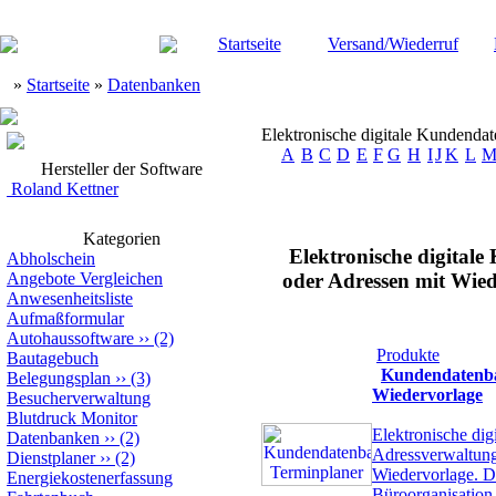
Startseite
Versand/Wiederruf
»
Startseite
»
Datenbanken
Elektronische digitale Kundenda
A
B
C
D
E
F
G
H
I
J
K
L
Hersteller der Software
Roland Kettner
Kategorien
Elektronische digita
Abholschein
Angebote Vergleichen
oder Adressen mit Wie
Anwesenheitsliste
Aufmaßformular
Autohaussoftware
››
(2)
Produkte
Bautagebuch
Kundendatenba
Belegungsplan
››
(3)
Wiedervorlage
Besucherverwaltung
Blutdruck Monitor
Elektronische dig
Datenbanken
››
(2)
Adressverwaltung 
Dienstplaner
››
(2)
Wiedervorlage. D
Energiekostenerfassung
Büroorganisation 