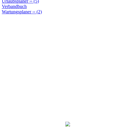
Urlaubsplaner
››
(5)
Verbandbuch
Wartungsplaner
››
(2)