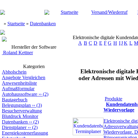
Startseite
Versand/Wiederruf
»
Startseite
»
Datenbanken
Elektronische digitale Kundenda
A
B
C
D
E
F
G
H
I
J
K
L
Hersteller der Software
Roland Kettner
Kategorien
Elektronische digita
Abholschein
Angebote Vergleichen
oder Adressen mit Wie
Anwesenheitsliste
Aufmaßformular
Autohaussoftware
››
(2)
Produkte
Bautagebuch
Kundendatenba
Belegungsplan
››
(3)
Wiedervorlage
Besucherverwaltung
Blutdruck Monitor
Elektronische dig
Datenbanken
››
(2)
Adressverwaltung 
Dienstplaner
››
(2)
Wiedervorlage. D
Energiekostenerfassung
Büroorganisation 