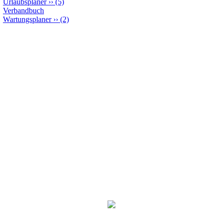
Urlaubsplaner
››
(5)
Verbandbuch
Wartungsplaner
››
(2)