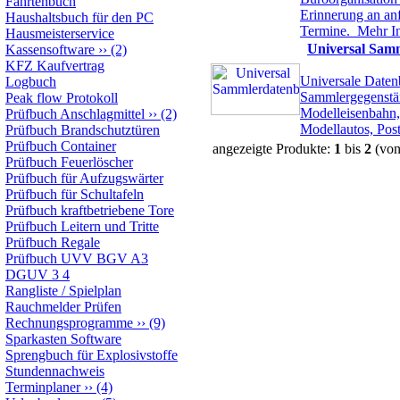
Fahrtenbuch
Erinnerung an an
Haushaltsbuch für den PC
Termine.
Mehr I
Hausmeisterservice
Universal Sam
Kassensoftware
››
(2)
KFZ Kaufvertrag
Universale Daten
Logbuch
Sammlergegenstän
Peak flow Protokoll
Modelleisenbahn,
Prüfbuch Anschlagmittel
››
(2)
Modellautos, Pos
Prüfbuch Brandschutztüren
Prüfbuch Container
angezeigte Produkte:
1
bis
2
(vo
Prüfbuch Feuerlöscher
Prüfbuch für Aufzugswärter
Prüfbuch für Schultafeln
Prüfbuch kraftbetriebene Tore
Prüfbuch Leitern und Tritte
Prüfbuch Regale
Prüfbuch UVV BGV A3
DGUV 3 4
Rangliste / Spielplan
Rauchmelder Prüfen
Rechnungsprogramme
››
(9)
Sparkasten Software
Sprengbuch für Explosivstoffe
Stundennachweis
Terminplaner
››
(4)