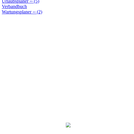
Urlaubsplaner
››
(5)
Verbandbuch
Wartungsplaner
››
(2)