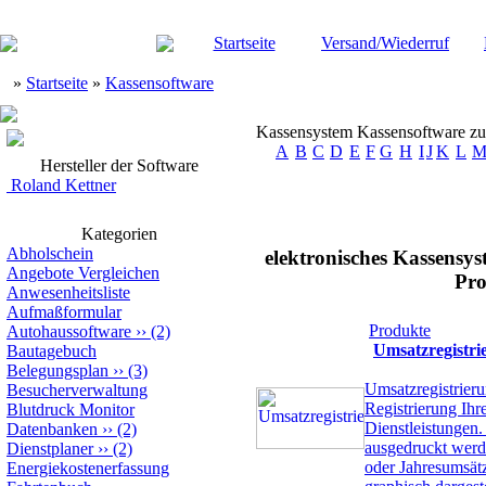
Startseite
Versand/Wiederruf
»
Startseite
»
Kassensoftware
Kassensystem Kassensoftware zur
A
B
C
D
E
F
G
H
I
J
K
L
Hersteller der Software
Roland Kettner
Kategorien
Abholschein
elektronisches Kassensys
Angebote Vergleichen
Pro
Anwesenheitsliste
Aufmaßformular
Produkte
Autohaussoftware
››
(2)
Umsatzregistri
Bautagebuch
Belegungsplan
››
(3)
Umsatzregistrieru
Besucherverwaltung
Registrierung Ihr
Blutdruck Monitor
Dienstleistungen
Datenbanken
››
(2)
ausgedruckt wer
Dienstplaner
››
(2)
oder Jahresumsät
Energiekostenerfassung