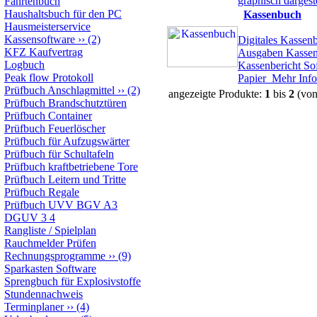
graphisch dargest
Fahrtenbuch
Haushaltsbuch für den PC
Kassenbuch
Hausmeisterservice
Kassensoftware
››
(2)
Digitales Kassen
KFZ Kaufvertrag
Ausgaben Kassen
Logbuch
Kassenbericht So
Peak flow Protokoll
Papier
Mehr Info
Prüfbuch Anschlagmittel
››
(2)
angezeigte Produkte:
1
bis
2
(vo
Prüfbuch Brandschutztüren
Prüfbuch Container
Prüfbuch Feuerlöscher
Prüfbuch für Aufzugswärter
Prüfbuch für Schultafeln
Prüfbuch kraftbetriebene Tore
Prüfbuch Leitern und Tritte
Prüfbuch Regale
Prüfbuch UVV BGV A3
DGUV 3 4
Rangliste / Spielplan
Rauchmelder Prüfen
Rechnungsprogramme
››
(9)
Sparkasten Software
Sprengbuch für Explosivstoffe
Stundennachweis
Terminplaner
››
(4)