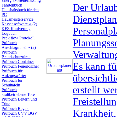
Energiekostenerfassung
Der Urlaub
Fahrtenbuch
Haushaltsbuch für den
PC
Dienstplan
Hausmeisterservice
Kassensoftware
››
(2)
Personalpla
KFZ Kaufvertrag
Logbuch
Peak flow Protokoll
Planungsso
Prüfbuch
Anschlagmittel
››
(2)
Verwaltung
Prüfbuch
Brandschutztüren
Prüfbuch Container
Es kann fü
Prüfbuch Feuerlöscher
Prüfbuch für
übersichtl
Aufzugswärter
Prüfbuch für
Schultafeln
erstellt we
Prüfbuch
kraftbetriebene Tore
Freistellu
Prüfbuch Leitern und
Tritte
Prüfbuch Regale
Krankheit,
Prüfbuch UVV BGV