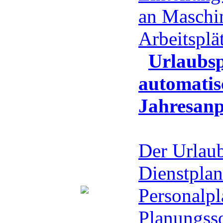
an Maschi
Arbeitspl
Urlaubsp
automatis
Jahresan
Der Urlaub
Dienstplan
Personalpla
Planungsso