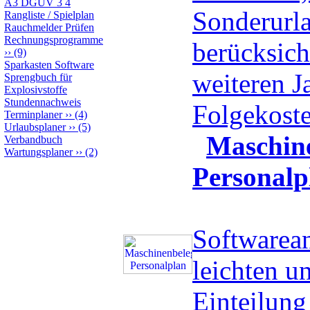
A3 DGUV 3 4
Sonderurla
Rangliste / Spielplan
Rauchmelder Prüfen
Rechnungsprogramme
berücksicht
››
(9)
Sparkasten Software
weiteren J
Sprengbuch für
Explosivstoffe
Stundennachweis
Folgekost
Terminplaner
››
(4)
Urlaubsplaner
››
(5)
Maschin
Verbandbuch
Wartungsplaner
››
(2)
Personalp
Softwarea
leichten u
Einteilung