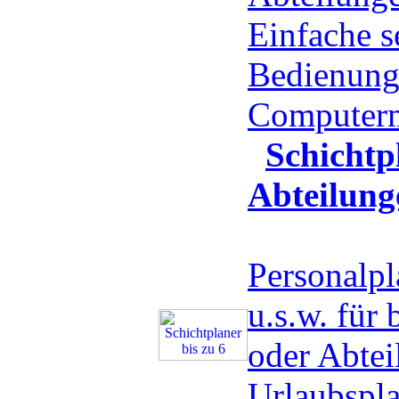
Einfache s
Bedienung
Computer
Schichtp
Abteilung
Personalpl
u.s.w. für 
oder Abtei
Urlaubspla