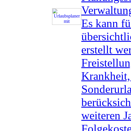
Verwaltung
Es kann fü
übersichtl
erstellt we
Freistellu
Krankheit,
Sonderurla
berücksicht
weiteren J
Folgekost