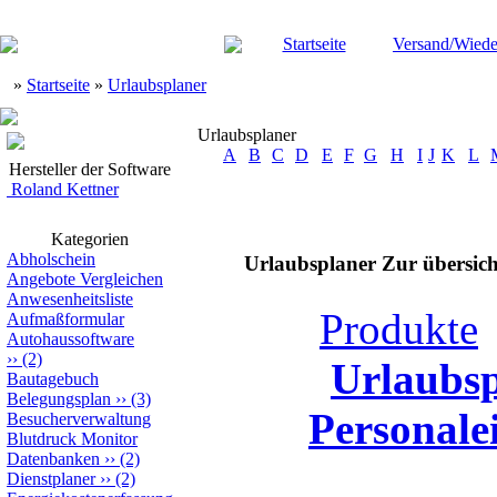
Startseite
Versand/Wiede
»
Startseite
»
Urlaubsplaner
Urlaubsplaner
A
B
C
D
E
F
G
H
I
J
K
L
Hersteller der Software
Roland Kettner
Kategorien
Abholschein
Urlaubsplaner Zur übersich
Angebote Vergleichen
Anwesenheitsliste
Produkte
Aufmaßformular
Autohaussoftware
››
(2)
Urlaubsp
Bautagebuch
Belegungsplan
››
(3)
Personale
Besucherverwaltung
Blutdruck Monitor
Datenbanken
››
(2)
Dienstplaner
››
(2)