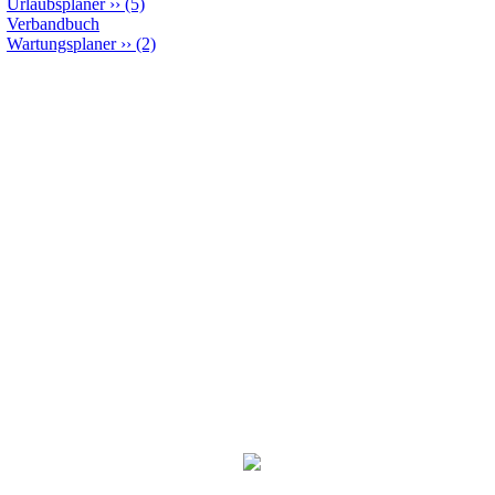
Urlaubsplaner
››
(5)
Verbandbuch
Wartungsplaner
››
(2)