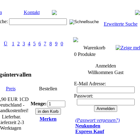
m
Kontakt
che:
Erweiterte Suche
Ü
1
2
3
4
5
6
7
8
9
0
Warenkorb
0 Produkte
Anmelden
Willkommen
Gast
sintervallen
E-Mail Adresse:
Preis
Bestellen
Passwort:
,90 EUR
1CD
Menge:
eutschland -
andkostenfrei!
Lieferbar.
Merken
(Passwort vergessen?)
ieferzeit 2-3
Neukunden
Werktagen
Express Kauf