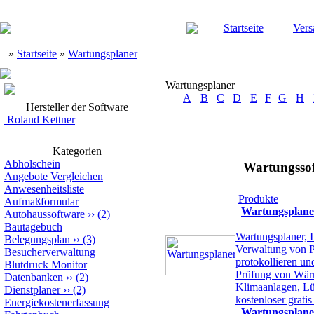
Startseite
Vers
»
Startseite
»
Wartungsplaner
Wartungsplaner
A
B
C
D
E
F
G
H
Hersteller der Software
Roland Kettner
Kategorien
Abholschein
Wartungssof
Angebote Vergleichen
Anwesenheitsliste
Produkte
Aufmaßformular
Wartungsplane
Autohaussoftware
››
(2)
Bautagebuch
Wartungsplaner, 
Belegungsplan
››
(3)
Verwaltung von Pr
Besucherverwaltung
protokollieren un
Blutdruck Monitor
Prüfung von Wär
Datenbanken
››
(2)
Klimaanlagen, L
Dienstplaner
››
(2)
kostenloser gra
Energiekostenerfassung
Wartungsplane