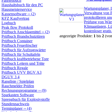
Fahrtenbuch
Haushaltsbuch für den PC
Wartungsplaner, 
Hausmeisterservice
Verwaltung von Pr
Kassensoftware
››
(2)
protokollieren un
KFZ Kaufvertrag
Prüfung von Wär
Logbuch
Klimaanlagen, L
Peak flow Protokoll
kostenloser gra
Prüfbuch Anschlagmittel
››
(2)
angezeigte Produkte:
1
bis
2
(vo
Prüfbuch Brandschutztüren
Prüfbuch Container
Prüfbuch Feuerlöscher
Prüfbuch für Aufzugswärter
Prüfbuch für Schultafeln
Prüfbuch kraftbetriebene Tore
Prüfbuch Leitern und Tritte
Prüfbuch Regale
Prüfbuch UVV BGV A3
DGUV 3 4
Rangliste / Spielplan
Rauchmelder Prüfen
Rechnungsprogramme
››
(9)
Sparkasten Software
Sprengbuch für Explosivstoffe
Stundennachweis
Terminplaner
››
(4)