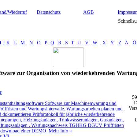
and/Wiederruf
Datenschutz
AGB
Impressu
Schnellsu
I
J
K
L
M
N
O
P
Q
R
S
T
U
V
W
X
Y
Z
Ä
Ö
tware zur Organisation von wiederkehrenden Wartung
r
59
D
Instanthaltungssoftware Software zur Maschinenwartung und
Vers
üffristen und Wartungsintervalle. Wartungsarbeiten planen und
d dokumentieren Prüfprotokoll für jährliche wiederkehrende
mepumpen, Heizungsanlagen, Trinkwasseranlagen, Gasanlagen,
L
üftungsanlagen . Wartungsnachweis TGHKG DGUV Prüffristen
tis download einer DEMO
Mehr Info »
r V3