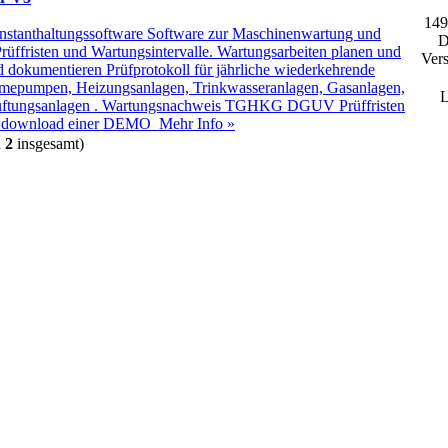
14
Instanthaltungssoftware Software zur Maschinenwartung und
D
üffristen und Wartungsintervalle. Wartungsarbeiten planen und
Vers
d dokumentieren Prüfprotokoll für jährliche wiederkehrende
mepumpen, Heizungsanlagen, Trinkwasseranlagen, Gasanlagen,
L
üftungsanlagen . Wartungsnachweis TGHKG DGUV Prüffristen
tis download einer DEMO
Mehr Info »
n
2
insgesamt)