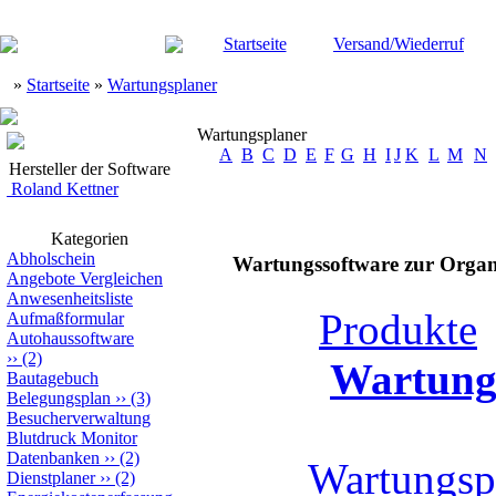
Startseite
Versand/Wiederruf
»
Startseite
»
Wartungsplaner
Wartungsplaner
A
B
C
D
E
F
G
H
I
J
K
L
M
N
Hersteller der Software
Roland Kettner
Kategorien
Abholschein
Wartungssoftware zur Organ
Angebote Vergleichen
Anwesenheitsliste
Produkte
Aufmaßformular
Autohaussoftware
››
(2)
Wartung
Bautagebuch
Belegungsplan
››
(3)
Besucherverwaltung
Blutdruck Monitor
Datenbanken
››
(2)
Wartungsp
Dienstplaner
››
(2)