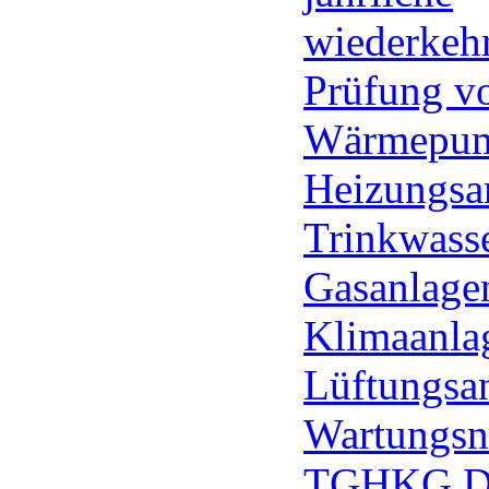
wiederkeh
Prüfung v
Wärmepum
Heizungsa
Trinkwass
Gasanlage
Klimaanla
Lüftungsan
Wartungsn
TGHKG 