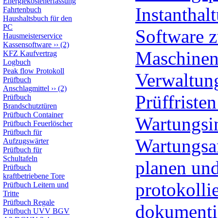
Energiekostenerfassung
Instanthal
Fahrtenbuch
Haushaltsbuch für den
PC
Software z
Hausmeisterservice
Kassensoftware
››
(2)
Maschinen
KFZ Kaufvertrag
Logbuch
Peak flow Protokoll
Verwaltun
Prüfbuch
Anschlagmittel
››
(2)
Prüffriste
Prüfbuch
Brandschutztüren
Prüfbuch Container
Wartungsin
Prüfbuch Feuerlöscher
Prüfbuch für
Wartungsa
Aufzugswärter
Prüfbuch für
Schultafeln
planen un
Prüfbuch
kraftbetriebene Tore
protokolli
Prüfbuch Leitern und
Tritte
Prüfbuch Regale
dokumenti
Prüfbuch UVV BGV