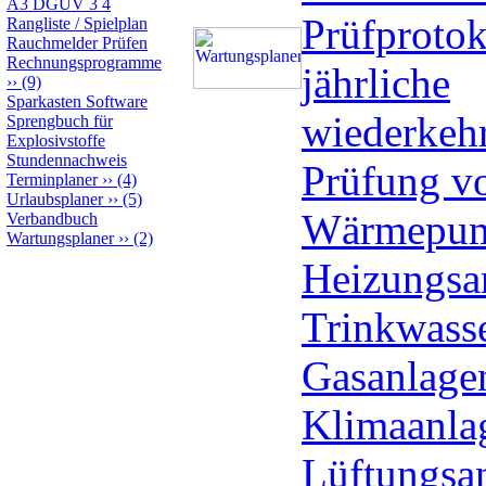
A3 DGUV 3 4
Prüfprotok
Rangliste / Spielplan
Rauchmelder Prüfen
Rechnungsprogramme
jährliche
››
(9)
Sparkasten Software
wiederkeh
Sprengbuch für
Explosivstoffe
Stundennachweis
Prüfung v
Terminplaner
››
(4)
Urlaubsplaner
››
(5)
Wärmepum
Verbandbuch
Wartungsplaner
››
(2)
Heizungsa
Trinkwass
Gasanlage
Klimaanla
Lüftungsan