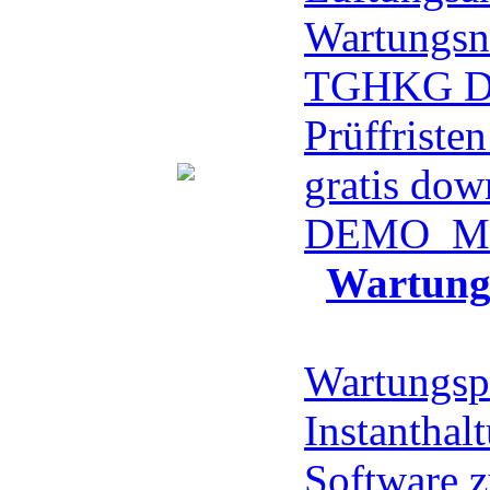
Wartungsn
TGHKG 
Prüffriste
gratis dow
DEMO
Me
Wartung
Wartungsp
Instanthal
Software z