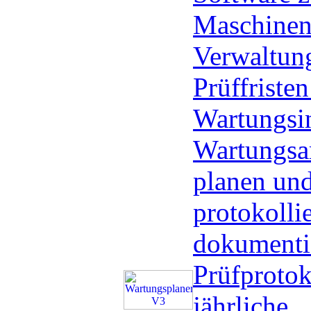
Maschinen
Verwaltun
Prüffriste
Wartungsin
Wartungsa
planen un
protokolli
dokumenti
Prüfprotok
jährliche