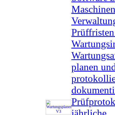
Maschinen
Verwaltun
Prüffriste
Wartungsin
Wartungsa
planen un
protokolli
dokumenti
Prüfprotok
jährliche