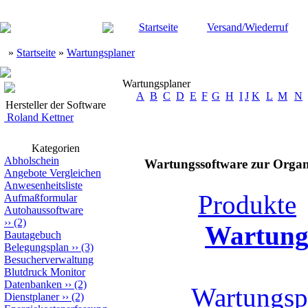
Startseite
Versand/Wiederruf
»
Startseite
»
Wartungsplaner
Wartungsplaner
A
B
C
D
E
F
G
H
I
J
K
L
M
N
Hersteller der Software
Roland Kettner
Kategorien
Abholschein
Wartungssoftware zur Organ
Angebote Vergleichen
Anwesenheitsliste
Produkte
Aufmaßformular
Autohaussoftware
››
(2)
Wartung
Bautagebuch
Belegungsplan
››
(3)
Besucherverwaltung
Blutdruck Monitor
Datenbanken
››
(2)
Wartungsp
Dienstplaner
››
(2)