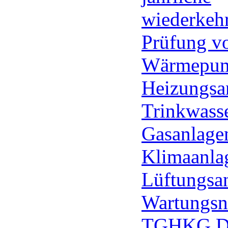
wiederkeh
Prüfung v
Wärmepum
Heizungsa
Trinkwass
Gasanlage
Klimaanla
Lüftungsan
Wartungsn
TGHKG 