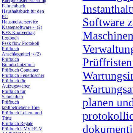
Energiekostenerfassung
Instanthal
Fahrtenbuch
Haushaltsbuch für den
PC
Software z
Hausmeisterservice
Kassensoftware
››
(2)
Maschinen
KFZ Kaufvertrag
Logbuch
Peak flow Protokoll
Verwaltun
Prüfbuch
Anschlagmittel
››
(2)
Prüffriste
Prüfbuch
Brandschutztüren
Prüfbuch Container
Wartungsin
Prüfbuch Feuerlöscher
Prüfbuch für
Wartungsa
Aufzugswärter
Prüfbuch für
Schultafeln
planen un
Prüfbuch
kraftbetriebene Tore
protokolli
Prüfbuch Leitern und
Tritte
Prüfbuch Regale
dokumenti
Prüfbuch UVV BGV