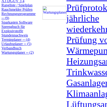
A3 DGUV 3 4
Prüfprotok
Rangliste / Spielplan
Rauchmelder Prüfen
Rechnungsprogramme
jährliche
››
(9)
Sparkasten Software
wiederkeh
Sprengbuch für
Explosivstoffe
Stundennachweis
Prüfung v
Terminplaner
››
(4)
Urlaubsplaner
››
(5)
Wärmepum
Verbandbuch
Wartungsplaner
››
(2)
Heizungsa
Trinkwass
Gasanlage
Klimaanla
Lüftungsan