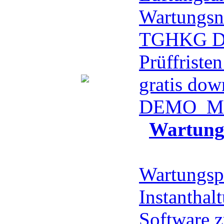
Wartungsn
TGHKG 
Prüffriste
gratis dow
DEMO
Me
Wartung
Wartungsp
Instanthal
Software z