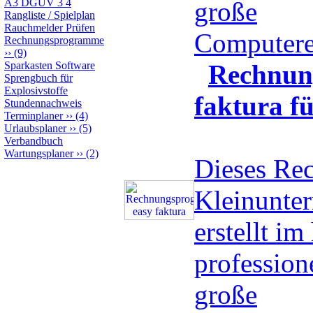
A3 DGUV 3 4
große
Rangliste / Spielplan
Rauchmelder Prüfen
Computere
Rechnungsprogramme
››
(9)
Sparkasten Software
Rechnun
Sprengbuch für
Explosivstoffe
faktura f
Stundennachweis
Terminplaner
››
(4)
Urlaubsplaner
››
(5)
Verbandbuch
Wartungsplaner
››
(2)
Dieses Re
Kleinunte
erstellt i
professio
große