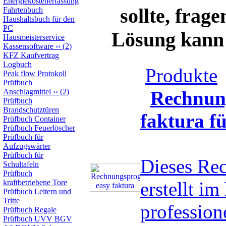
Energiekostenerfassung
sollte, frag
Fahrtenbuch
Haushaltsbuch für den
PC
Lösung kann s
Hausmeisterservice
Kassensoftware
››
(2)
KFZ Kaufvertrag
Logbuch
Produkte
Peak flow Protokoll
Prüfbuch
Anschlagmittel
››
(2)
Rechnun
Prüfbuch
Brandschutztüren
faktura f
Prüfbuch Container
Prüfbuch Feuerlöscher
Prüfbuch für
Aufzugswärter
Prüfbuch für
Dieses Re
Schultafeln
Prüfbuch
kraftbetriebene Tore
erstellt i
Prüfbuch Leitern und
Tritte
professio
Prüfbuch Regale
Prüfbuch UVV BGV