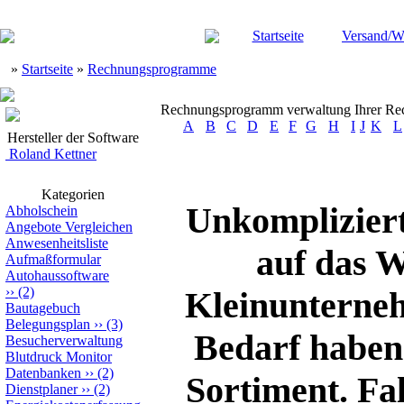
Startseite
Versand/W
»
Startseite
»
Rechnungsprogramme
Rechnungsprogramm verwaltung Ihrer R
A
B
C
D
E
F
G
H
I
J
K
L
Hersteller der Software
Roland Kettner
Kategorien
Unkomplizier
Abholschein
Angebote Vergleichen
Anwesenheitsliste
auf das W
Aufmaßformular
Autohaussoftware
››
(2)
Kleinunterne
Bautagebuch
Belegungsplan
››
(3)
Bedarf haben
Besucherverwaltung
Blutdruck Monitor
Datenbanken
››
(2)
Sortiment. Fa
Dienstplaner
››
(2)