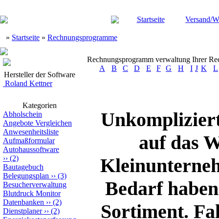
Startseite
Versand/W
»
Startseite
»
Rechnungsprogramme
Rechnungsprogramm verwaltung Ihrer R
A
B
C
D
E
F
G
H
I
J
K
L
Hersteller der Software
Roland Kettner
Kategorien
Unkomplizier
Abholschein
Angebote Vergleichen
Anwesenheitsliste
auf das W
Aufmaßformular
Autohaussoftware
››
(2)
Kleinunterne
Bautagebuch
Belegungsplan
››
(3)
Bedarf haben
Besucherverwaltung
Blutdruck Monitor
Datenbanken
››
(2)
Sortiment. Fa
Dienstplaner
››
(2)