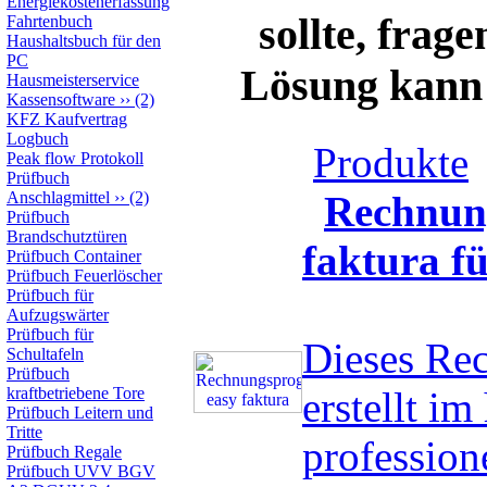
Energiekostenerfassung
sollte, frag
Fahrtenbuch
Haushaltsbuch für den
PC
Lösung kann s
Hausmeisterservice
Kassensoftware
››
(2)
KFZ Kaufvertrag
Logbuch
Produkte
Peak flow Protokoll
Prüfbuch
Anschlagmittel
››
(2)
Rechnun
Prüfbuch
Brandschutztüren
faktura f
Prüfbuch Container
Prüfbuch Feuerlöscher
Prüfbuch für
Aufzugswärter
Prüfbuch für
Dieses Re
Schultafeln
Prüfbuch
kraftbetriebene Tore
erstellt i
Prüfbuch Leitern und
Tritte
professio
Prüfbuch Regale
Prüfbuch UVV BGV