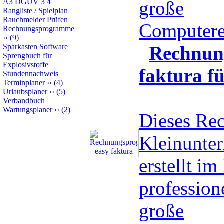
A3 DGUV 3 4
große
Rangliste / Spielplan
Rauchmelder Prüfen
Computere
Rechnungsprogramme
››
(9)
Sparkasten Software
Rechnun
Sprengbuch für
Explosivstoffe
faktura f
Stundennachweis
Terminplaner
››
(4)
Urlaubsplaner
››
(5)
Verbandbuch
Wartungsplaner
››
(2)
Dieses Re
Kleinunte
erstellt i
professio
große