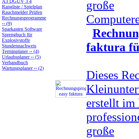
A3 DGUV 3 4
große
Rangliste / Spielplan
Rauchmelder Prüfen
Computere
Rechnungsprogramme
››
(9)
Sparkasten Software
Rechnun
Sprengbuch für
Explosivstoffe
faktura f
Stundennachweis
Terminplaner
››
(4)
Urlaubsplaner
››
(5)
Verbandbuch
Wartungsplaner
››
(2)
Dieses Re
Kleinunte
erstellt i
professio
große