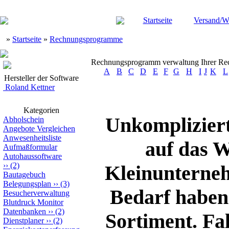
Startseite
Versand/W
»
Startseite
»
Rechnungsprogramme
Rechnungsprogramm verwaltung Ihrer R
A
B
C
D
E
F
G
H
I
J
K
L
Hersteller der Software
Roland Kettner
Kategorien
Unkomplizier
Abholschein
Angebote Vergleichen
Anwesenheitsliste
auf das W
Aufmaßformular
Autohaussoftware
››
(2)
Kleinunterne
Bautagebuch
Belegungsplan
››
(3)
Bedarf haben
Besucherverwaltung
Blutdruck Monitor
Datenbanken
››
(2)
Sortiment. Fa
Dienstplaner
››
(2)