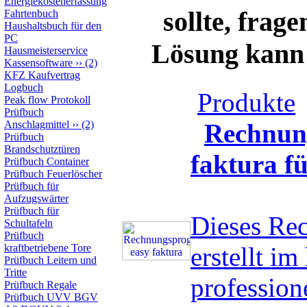
Energiekostenerfassung
sollte, frag
Fahrtenbuch
Haushaltsbuch für den
PC
Lösung kann s
Hausmeisterservice
Kassensoftware
››
(2)
KFZ Kaufvertrag
Logbuch
Produkte
Peak flow Protokoll
Prüfbuch
Anschlagmittel
››
(2)
Rechnun
Prüfbuch
Brandschutztüren
faktura f
Prüfbuch Container
Prüfbuch Feuerlöscher
Prüfbuch für
Aufzugswärter
Prüfbuch für
Dieses Re
Schultafeln
Prüfbuch
kraftbetriebene Tore
erstellt i
Prüfbuch Leitern und
Tritte
professio
Prüfbuch Regale
Prüfbuch UVV BGV