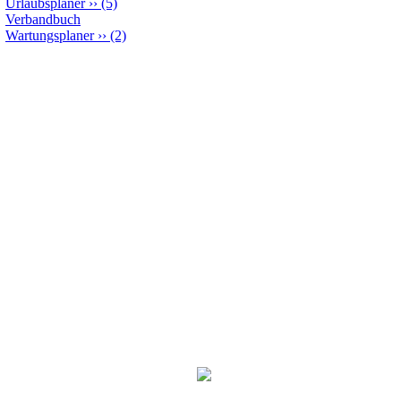
Urlaubsplaner
››
(5)
Verbandbuch
Wartungsplaner
››
(2)