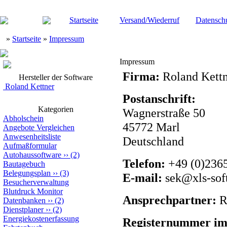
Startseite
Versand/Wiederruf
Datensch
»
Startseite
»
Impressum
Impressum
Firma:
Roland Kettn
Hersteller der Software
Roland Kettner
Postanschrift:
Kategorien
Wagnerstraße 50
Abholschein
45772 Marl
Angebote Vergleichen
Anwesenheitsliste
Deutschland
Aufmaßformular
Autohaussoftware
››
(2)
Telefon:
+49 (0)236
Bautagebuch
Belegungsplan
››
(3)
E-mail:
sek@xls-sof
Besucherverwaltung
Blutdruck Monitor
Ansprechpartner:
R
Datenbanken
››
(2)
Dienstplaner
››
(2)
Energiekostenerfassung
Registernummer im 