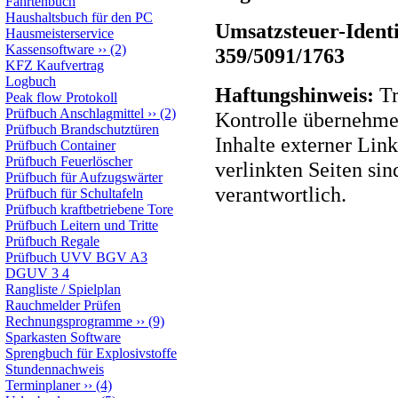
Fahrtenbuch
Haushaltsbuch für den PC
Umsatzsteuer-Ident
Hausmeisterservice
Kassensoftware
››
(2)
359/5091/1763
KFZ Kaufvertrag
Logbuch
Haftungshinweis:
Tr
Peak flow Protokoll
Prüfbuch Anschlagmittel
››
(2)
Kontrolle übernehmen
Prüfbuch Brandschutztüren
Inhalte externer Link
Prüfbuch Container
Prüfbuch Feuerlöscher
verlinkten Seiten sin
Prüfbuch für Aufzugswärter
verantwortlich.
Prüfbuch für Schultafeln
Prüfbuch kraftbetriebene Tore
Prüfbuch Leitern und Tritte
Prüfbuch Regale
Prüfbuch UVV BGV A3
DGUV 3 4
Rangliste / Spielplan
Rauchmelder Prüfen
Rechnungsprogramme
››
(9)
Sparkasten Software
Sprengbuch für Explosivstoffe
Stundennachweis
Terminplaner
››
(4)