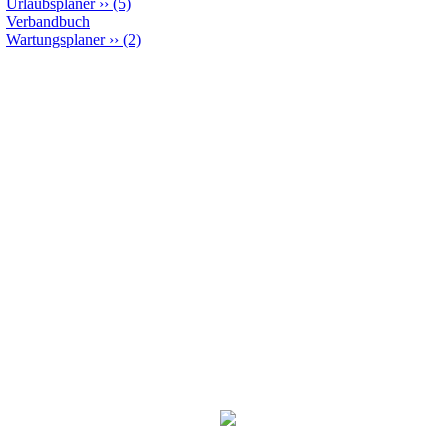
Urlaubsplaner
››
(5)
Verbandbuch
Wartungsplaner
››
(2)