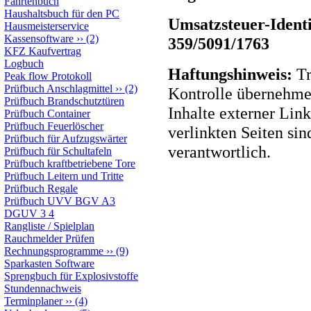
Fahrtenbuch
Haushaltsbuch für den PC
Umsatzsteuer-Ident
Hausmeisterservice
Kassensoftware
››
(2)
359/5091/1763
KFZ Kaufvertrag
Logbuch
Haftungshinweis:
Tr
Peak flow Protokoll
Prüfbuch Anschlagmittel
››
(2)
Kontrolle übernehmen
Prüfbuch Brandschutztüren
Inhalte externer Link
Prüfbuch Container
Prüfbuch Feuerlöscher
verlinkten Seiten sin
Prüfbuch für Aufzugswärter
verantwortlich.
Prüfbuch für Schultafeln
Prüfbuch kraftbetriebene Tore
Prüfbuch Leitern und Tritte
Prüfbuch Regale
Prüfbuch UVV BGV A3
DGUV 3 4
Rangliste / Spielplan
Rauchmelder Prüfen
Rechnungsprogramme
››
(9)
Sparkasten Software
Sprengbuch für Explosivstoffe
Stundennachweis
Terminplaner
››
(4)