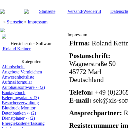
Startseite
Versand/Wiederruf
Datensch
»
Startseite
»
Impressum
Impressum
Firma:
Roland Kettn
Hersteller der Software
Roland Kettner
Postanschrift:
Kategorien
Wagnerstraße 50
Abholschein
45772 Marl
Angebote Vergleichen
Anwesenheitsliste
Deutschland
Aufmaßformular
Autohaussoftware
››
(2)
Telefon:
+49 (0)236
Bautagebuch
Belegungsplan
››
(3)
E-mail:
sek@xls-sof
Besucherverwaltung
Blutdruck Monitor
Ansprechpartner:
R
Datenbanken
››
(2)
Dienstplaner
››
(2)
Energiekostenerfassung
Registernummer im 