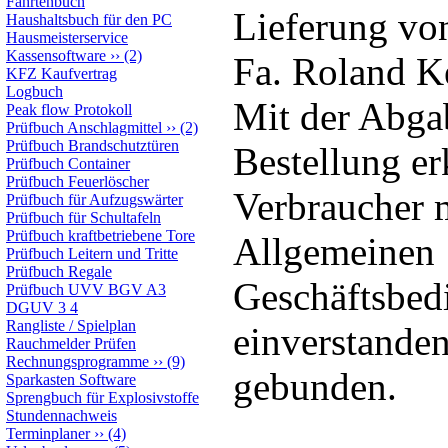
Fahrtenbuch
Lieferung vo
Haushaltsbuch für den PC
Hausmeisterservice
Kassensoftware
››
(2)
Fa. Roland K
KFZ Kaufvertrag
Logbuch
Mit der Abga
Peak flow Protokoll
Prüfbuch Anschlagmittel
››
(2)
Prüfbuch Brandschutztüren
Bestellung erk
Prüfbuch Container
Prüfbuch Feuerlöscher
Verbraucher m
Prüfbuch für Aufzugswärter
Prüfbuch für Schultafeln
Prüfbuch kraftbetriebene Tore
Allgemeinen
Prüfbuch Leitern und Tritte
Prüfbuch Regale
Geschäftsbed
Prüfbuch UVV BGV A3
DGUV 3 4
Rangliste / Spielplan
einverstanden
Rauchmelder Prüfen
Rechnungsprogramme
››
(9)
gebunden.
Sparkasten Software
Sprengbuch für Explosivstoffe
Stundennachweis
Terminplaner
››
(4)