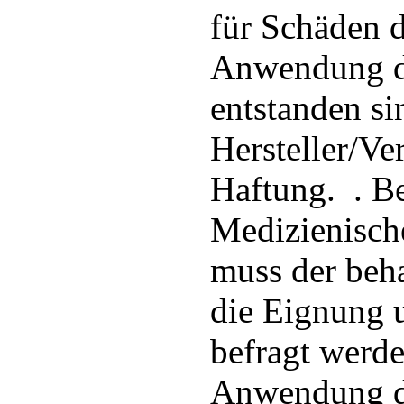
für Schäden d
Anwendung d
entstanden si
Hersteller/Ver
Haftung. . B
Medizienisc
muss der beh
die Eignung
befragt werd
Anwendung d