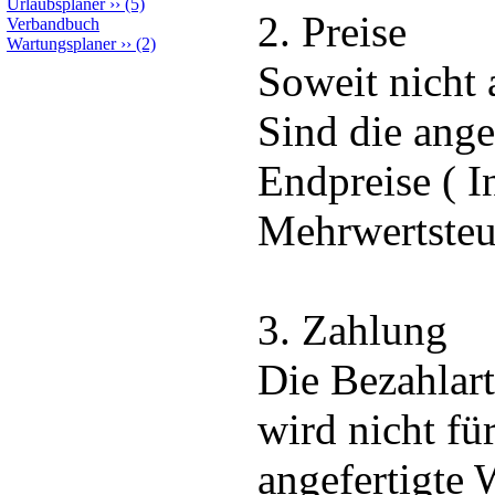
Urlaubsplaner
››
(5)
2. Preise
Verbandbuch
Wartungsplaner
››
(2)
Soweit nicht
Sind die ang
Endpreise ( In
Mehrwertsteu
3. Zahlung
Die Bezahlar
wird nicht fü
angefertigte 