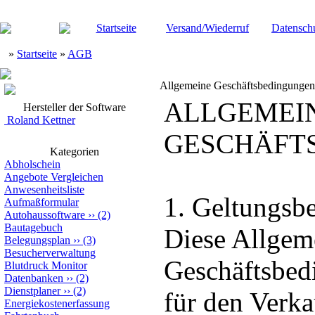
Startseite
Versand/Wiederruf
Datensch
»
Startseite
»
AGB
Allgemeine Geschäftsbedingungen
ALLGEMEI
Hersteller der Software
Roland Kettner
GESCHÄFT
Kategorien
Abholschein
Angebote Vergleichen
Anwesenheitsliste
1. Geltungsbe
Aufmaßformular
Autohaussoftware
››
(2)
Bautagebuch
Diese Allgem
Belegungsplan
››
(3)
Besucherverwaltung
Geschäftsbed
Blutdruck Monitor
Datenbanken
››
(2)
Dienstplaner
››
(2)
für den Verka
Energiekostenerfassung