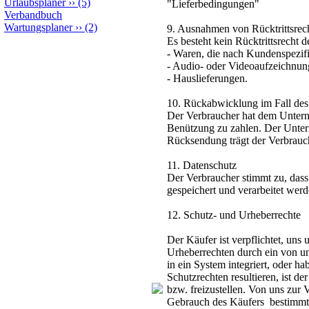
Urlaubsplaner
››
(5)
"Lieferbedingungen"
Verbandbuch
Wartungsplaner
››
(2)
9. Ausnahmen von Rücktrittsrec
Es besteht kein Rücktrittsrecht 
- Waren, die nach Kundenspezifi
- Audio- oder Videoaufzeichnung
- Hauslieferungen.
10. Rückabwicklung im Fall des
Der Verbraucher hat dem Untern
Benützung zu zahlen. Der Untern
Rücksendung trägt der Verbrauc
11. Datenschutz
Der Verbraucher stimmt zu, das
gespeichert und verarbeitet werd
12. Schutz- und Urheberrechte
Der Käufer ist verpflichtet, uns 
Urheberrechten durch ein von un
in ein System integriert, oder 
Schutzrechten resultieren, ist d
bzw. freizustellen. Von uns zur
Gebrauch des Käufers bestimmt, 