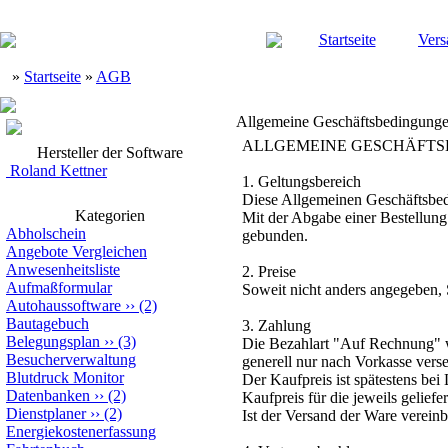
Startseite
Vers
»
Startseite
»
AGB
Allgemeine Geschäftsbedingung
ALLGEMEINE GESCHÄFT
Hersteller der Software
Roland Kettner
1. Geltungsbereich
Diese Allgemeinen Geschäftsbedi
Kategorien
Mit der Abgabe einer Bestellung
Abholschein
gebunden.
Angebote Vergleichen
Anwesenheitsliste
2. Preise
Aufmaßformular
Soweit nicht anders angegeben, 
Autohaussoftware
››
(2)
Bautagebuch
3. Zahlung
Belegungsplan
››
(3)
Die Bezahlart "Auf Rechnung" wi
Besucherverwaltung
generell nur nach Vorkasse verse
Blutdruck Monitor
Der Kaufpreis ist spätestens bei 
Datenbanken
››
(2)
Kaufpreis für die jeweils geliefe
Dienstplaner
››
(2)
Ist der Versand der Ware verein
Energiekostenerfassung