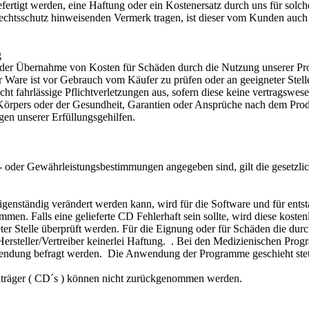
fertigt werden, eine Haftung oder ein Kostenersatz durch uns für solch
rechtsschutz hinweisenden Vermerk tragen, ist dieser vom Kunden auc
g
der Übernahme von Kosten für Schäden durch die Nutzung unserer Pro
 Ware ist vor Gebrauch vom Käufer zu prüfen oder an geeigneter Stel
icht fahrlässige Pflichtverletzungen aus, sofern diese keine vertragswes
Körpers oder der Gesundheit, Garantien oder Ansprüche nach dem Prod
ungen unserer Erfüllungsgehilfen.
e- oder Gewährleistungsbestimmungen angegeben sind, gilt die gesetzli
enständig verändert werden kann, wird für die Software und für ent
en. Falls eine gelieferte CD Fehlerhaft sein sollte, wird diese kostenl
ter Stelle überprüft werden. Für die Eignung oder für Schäden die du
Hersteller/Vertreiber keinerlei Haftung. . Bei den Medizienischen Pr
ndung befragt werden. Die Anwendung der Programme geschieht stets
enträger ( CD´s ) können nicht zurückgenommen werden.