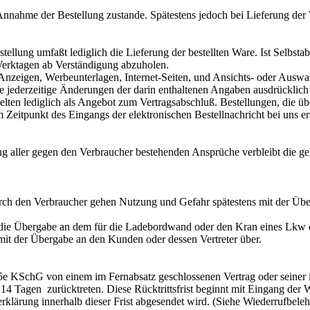
Annahme der Bestellung zustande. Spätestens jedoch bei Lieferung der
tellung umfaßt lediglich die Lieferung der bestellten Ware. Ist Selbstab
Werktagen ab Verständigung abzuholen.
 Anzeigen, Werbeunterlagen, Internet-Seiten, und Ansichts- oder Auswa
ie jederzeitige Änderungen der darin enthaltenen Angaben ausdrücklich
lten lediglich als Angebot zum Vertragsabschluß. Bestellungen, die übe
 Zeitpunkt des Eingangs der elektronischen Bestellnachricht bei uns ers
ng aller gegen den Verbraucher bestehenden Ansprüche verbleibt die ge
rch den Verbraucher gehen Nutzung und Gefahr spätestens mit der Übe
t die Übergabe an dem für die Ladebordwand oder den Kran eines Lkw 
it der Übergabe an den Kunden oder dessen Vertreter über.
e KSchG von einem im Fernabsatz geschlossenen Vertrag oder seiner
 14 Tagen zurücktreten. Diese Rücktrittsfrist beginnt mit Eingang der 
erklärung innerhalb dieser Frist abgesendet wird. (Siehe Wiederrufbel