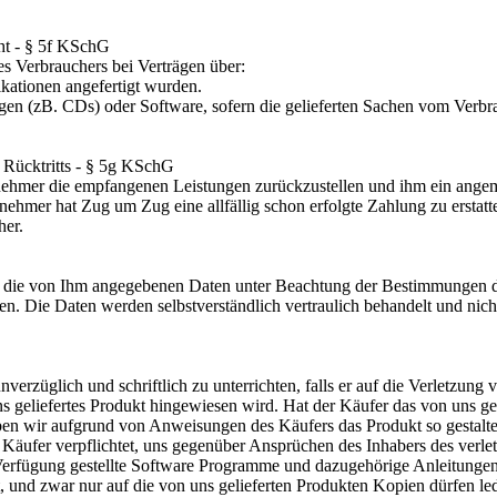
ht - § 5f KSchG
des Verbrauchers bei Verträgen über:
kationen angefertigt wurden.
en (zB. CDs) oder Software, sofern die gelieferten Sachen vom Verbra
 Rücktritts - § 5g KSchG
ehmer die empfangenen Leistungen zurückzustellen und ihm ein angeme
ehmer hat Zug um Zug eine allfällig schon erfolgte Zahlung zu erstatt
her.
s die von Ihm angegebenen Daten unter Beachtung der Bestimmungen 
en. Die Daten werden selbstverständlich vertraulich behandelt und nich
unverzüglich und schriftlich zu unterrichten, falls er auf die Verletzun
s geliefertes Produkt hingewiesen wird. Hat der Käufer das von uns gel
haben wir aufgrund von Anweisungen des Käufers das Produkt so gestalte
er Käufer verpflichtet, uns gegenüber Ansprüchen des Inhabers des verle
 Verfügung gestellte Software Programme und dazugehörige Anleitungen
und zwar nur auf die von uns gelieferten Produkten Kopien dürfen led