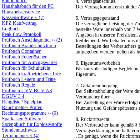
Fahrtenbuch
4. Vertragsabschluss
Haushaltsbuch für den PC
Der Vertrag kommt erst mit der 
Hausmeisterservice
Kassensoftware
››
(2)
5. Vertragsgegenstand
KFZ Kaufvertrag
Die vertragliche Leistung der Zus
Logbuch
bestellte Ware innerhalb von 7 
Peak flow Protokoll
Angaben in unseren Preislisten,
Prüfbuch Anschlagmittel
››
(2)
freibleibend. Wir behalten uns d
Prüfbuch Brandschutztüren
Bestellungen des Verbrauchers ge
Prüfbuch Container
aufgegeben werden, gelten als im
Prüfbuch Feuerlöscher
Prüfbuch für Aufzugswärter
6. Eigentumsvorbehalt
Prüfbuch für Schultafeln
Bis zur vollständigen Begleichu
Prüfbuch kraftbetriebene Tore
Eigentum.
Prüfbuch Leitern und Tritte
Prüfbuch Regale
7. Gefahrenübergang
Prüfbuch UVV BGV A3
Bei Selbstabholung der Ware du
DGUV 3 4
Verbraucher über.
Rangliste / Spielplan
Bei Zustellung der Ware erfolg
Rauchmelder Prüfen
Nutzung und Gefahr spätestens m
Rechnungsprogramme
››
(9)
Sparkasten Software
8. Rücktrittsrecht
Sprengbuch für Explosivstoffe
Der Verbraucher kann gemäß § 5
Stundennachweis
Vertragserklärung innerhalb von
Terminplaner
››
(4)
. Es genügt, wenn die Rücktritts