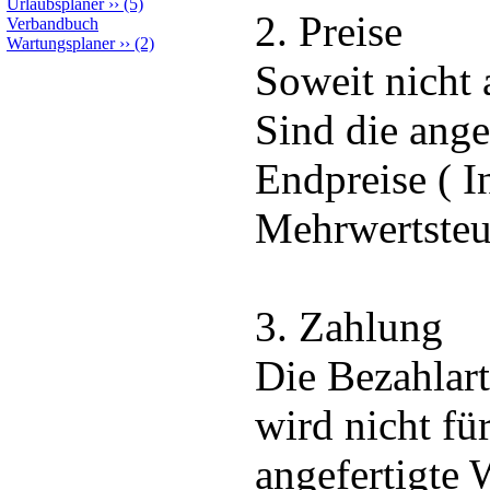
Urlaubsplaner
››
(5)
2. Preise
Verbandbuch
Wartungsplaner
››
(2)
Soweit nicht
Sind die ang
Endpreise ( In
Mehrwertsteu
3. Zahlung
Die Bezahlar
wird nicht fü
angefertigte 