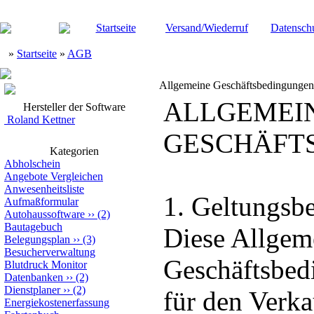
Startseite
Versand/Wiederruf
Datensch
»
Startseite
»
AGB
Allgemeine Geschäftsbedingungen
ALLGEMEI
Hersteller der Software
Roland Kettner
GESCHÄFT
Kategorien
Abholschein
Angebote Vergleichen
Anwesenheitsliste
1. Geltungsbe
Aufmaßformular
Autohaussoftware
››
(2)
Bautagebuch
Diese Allgem
Belegungsplan
››
(3)
Besucherverwaltung
Geschäftsbed
Blutdruck Monitor
Datenbanken
››
(2)
Dienstplaner
››
(2)
für den Verka
Energiekostenerfassung