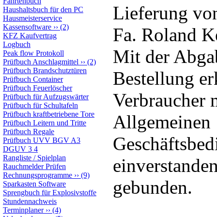
Fahrtenbuch
Lieferung vo
Haushaltsbuch für den PC
Hausmeisterservice
Kassensoftware
››
(2)
Fa. Roland K
KFZ Kaufvertrag
Logbuch
Mit der Abga
Peak flow Protokoll
Prüfbuch Anschlagmittel
››
(2)
Prüfbuch Brandschutztüren
Bestellung erk
Prüfbuch Container
Prüfbuch Feuerlöscher
Verbraucher m
Prüfbuch für Aufzugswärter
Prüfbuch für Schultafeln
Prüfbuch kraftbetriebene Tore
Allgemeinen
Prüfbuch Leitern und Tritte
Prüfbuch Regale
Geschäftsbed
Prüfbuch UVV BGV A3
DGUV 3 4
Rangliste / Spielplan
einverstanden
Rauchmelder Prüfen
Rechnungsprogramme
››
(9)
gebunden.
Sparkasten Software
Sprengbuch für Explosivstoffe
Stundennachweis
Terminplaner
››
(4)