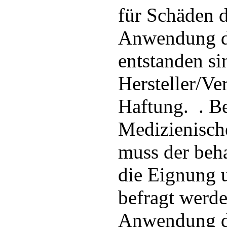
für Schäden d
Anwendung d
entstanden si
Hersteller/Ver
Haftung. . B
Medizienisc
muss der beh
die Eignung
befragt werd
Anwendung d